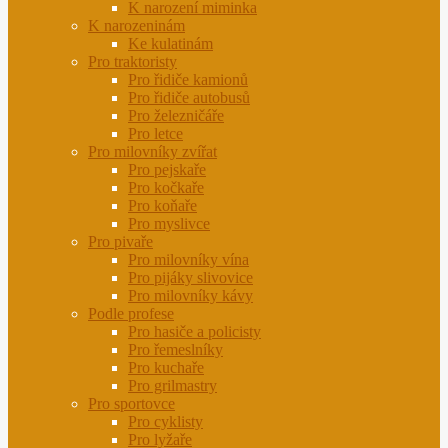
K narození miminka
K narozeninám
Ke kulatinám
Pro traktoristy
Pro řidiče kamionů
Pro řidiče autobusů
Pro železničáře
Pro letce
Pro milovníky zvířat
Pro pejskaře
Pro kočkaře
Pro koňaře
Pro myslivce
Pro pivaře
Pro milovníky vína
Pro pijáky slivovice
Pro milovníky kávy
Podle profese
Pro hasiče a policisty
Pro řemeslníky
Pro kuchaře
Pro grilmastry
Pro sportovce
Pro cyklisty
Pro lyžaře