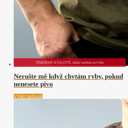
TISKNEME KVALITNĚ, žádné nažehlovací fólie
Nerušte mě když chytám ryby, pokud
nenesete pivo
Tento
Výběr možností
produkt
má
více
variant.
Možnosti
lze