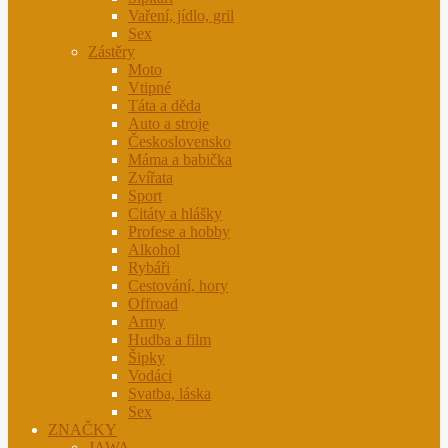
Vaření, jídlo, gril
Sex
Zástěry
Moto
Vtipné
Táta a děda
Auto a stroje
Československo
Máma a babička
Zvířata
Sport
Citáty a hlášky
Profese a hobby
Alkohol
Rybáři
Cestování, hory
Offroad
Army
Hudba a film
Šipky
Vodáci
Svatba, láska
Sex
ZNAČKY
JAWA