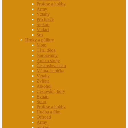
Profese a hobby
Army
Vztahy
Pro hráče
Šipkaři
Vodáci
Sex
Hrnky a půllitry
Moto
Táta, děda
Narozeniny
Auto a stroje
Československo
Máma, babička
Vztahy
Zvířata
Alkohol
Cestování, hory
Rybáři
Sport
Profese a hobby
Hudba a film
Offroad
Army
Šipkaři