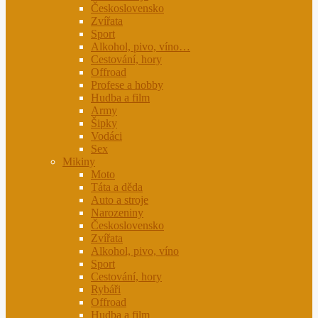
Československo
Zvířata
Sport
Alkohol, pivo, víno…
Cestování, hory
Offroad
Profese a hobby
Hudba a film
Army
Šipky
Vodáci
Sex
Mikiny
Moto
Táta a děda
Auto a stroje
Narozeniny
Československo
Zvířata
Alkohol, pivo, víno
Sport
Cestování, hory
Rybáři
Offroad
Hudba a film