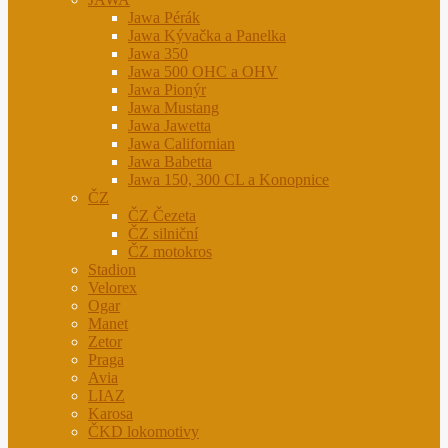
Jawa Pérák
Jawa Kývačka a Panelka
Jawa 350
Jawa 500 OHC a OHV
Jawa Pionýr
Jawa Mustang
Jawa Jawetta
Jawa Californian
Jawa Babetta
Jawa 150, 300 CL a Konopnice
ČZ
ČZ Čezeta
ČZ silniční
ČZ motokros
Stadion
Velorex
Ogar
Manet
Zetor
Praga
Avia
LIAZ
Karosa
ČKD lokomotivy