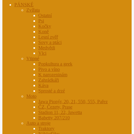
PÁNSKÉ
Zvířata
Ostatní
Psi
Kočky
Koně
Lesní zvěř
Sovy a ptáci
Medvědi
Vlci
Vtipné
Popkultura a geek
Pivo a víno
K narozeninám
Zahrádkáři
Káva
Sprosté a drzé
Moto
Jawa Pionýr, 20, 21, 550, 555, Pařez
ČZ, Čezety, Prase
Stadion 11, 22, Jawetta
Babetty 207/210
Auto a stroje
Traktory
Náklaďáky