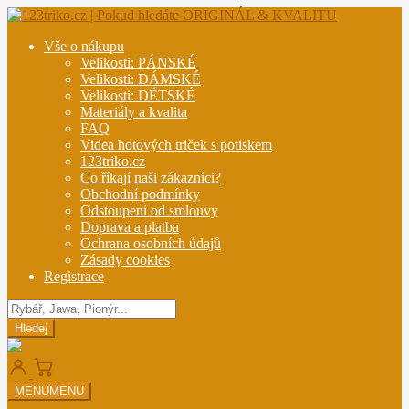
Přeskočit
Přejít
na
k
Vše o nákupu
navigaci
obsahu
Velikosti: PÁNSKÉ
webu
Velikosti: DÁMSKÉ
Velikosti: DĚTSKÉ
Materiály a kvalita
FAQ
Videa hotových triček s potiskem
123triko.cz
Co říkají naši zákazníci?
Obchodní podmínky
Odstoupení od smlouvy
Doprava a platba
Ochrana osobních údajů
Zásady cookies
Registrace
Hledat
produkty
Hledej
MENU
MENU