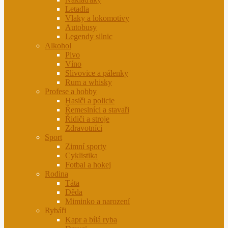
Letadla
Vlaky a lokomotivy
Autobusy
Legendy silnic
Alkohol
Pivo
Víno
Slivovice a pálenky
Rum a whisky
Profese a hobby
Hasiči a policie
Řemeslníci a stavaři
Řidiči a stroje
Zdravotníci
Sport
Zimní sporty
Cyklistika
Fotbal a hokej
Rodina
Táta
Děda
Miminko a narození
Rybáři
Kapr a bílá ryba