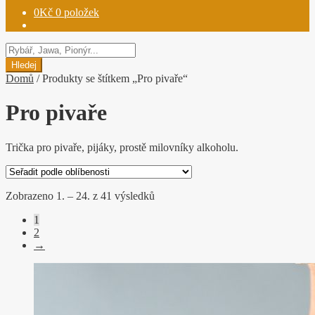
0
Kč
0 položek
Hledat
produkty
Hledej
Domů
/
Produkty se štítkem „Pro pivaře“
Pro pivaře
Trička pro pivaře, pijáky, prostě milovníky alkoholu.
Seřazeno
Zobrazeno 1. – 24. z 41 výsledků
podle
1
oblíbenosti
2
→