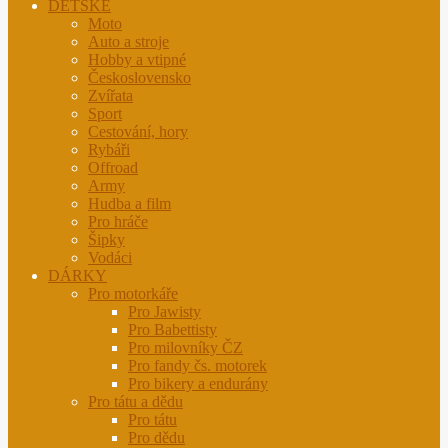
DĚTSKÉ
Moto
Auto a stroje
Hobby a vtipné
Československo
Zvířata
Sport
Cestování, hory
Rybáři
Offroad
Army
Hudba a film
Pro hráče
Šipky
Vodáci
DÁRKY
Pro motorkáře
Pro Jawisty
Pro Babettisty
Pro milovníky ČZ
Pro fandy čs. motorek
Pro bikery a endurány
Pro tátu a dědu
Pro tátu
Pro dědu