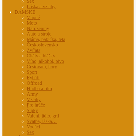
Sex
Láska a vztahy
DÁMSKÉ
Vtipné
Moto
Narozeniny
Auto a stroje
Máma, babička, teta
Československo
Zvířata
Citáty a hlášky
Víno, alkohol, pivo
Cestování, hory
Sport
Rybáři
Offroad
Hudba a film
Army
Vztahy
Pro hráče
Šipky
Vaření, jídlo, gril
Svatba, láska…
Vodáci
Sex