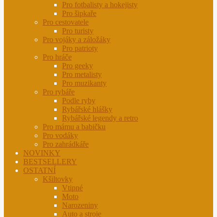
Pro fotbalisty a hokejisty
Pro šipkaře
Pro cestovatele
Pro turisty
Pro vojáky a záložáky
Pro patrioty
Pro hráče
Pro geeky
Pro metalisty
Pro muzikanty
Pro rybáře
Podle ryby
Rybářské hlášky
Rybářské legendy a retro
Pro mámu a babičku
Pro vodáky
Pro zahrádkáře
NOVINKY
BESTSELLERY
OSTATNÍ
Kšiltovky
Vtipné
Moto
Narozeniny
Auto a stroje