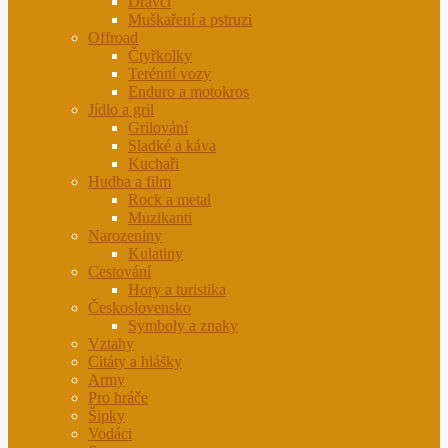
Dravci
Muškaření a pstruzi
Offroad
Čtyřkolky
Terénní vozy
Enduro a motokros
Jídlo a gril
Grilování
Sladké a káva
Kuchaři
Hudba a film
Rock a metal
Muzikanti
Narozeniny
Kulatiny
Cestování
Hory a turistika
Československo
Symboly a znaky
Vztahy
Citáty a hlášky
Army
Pro hráče
Šipky
Vodáci