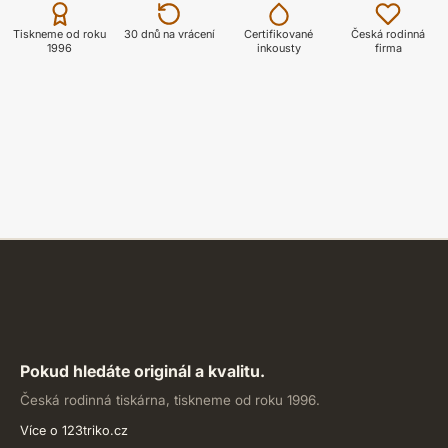
ZOBRAZIT
Tiskneme od roku
30 dnů na vrácení
Certifikované
Česká rodinná
1996
inkousty
firma
Pokud hledáte originál a kvalitu.
Česká rodinná tiskárna, tiskneme od roku 1996.
Více o 123triko.cz