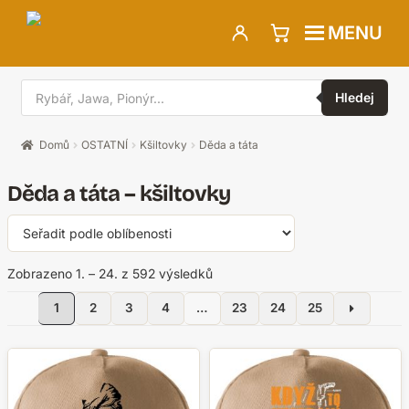
Přeskočit
Přejít
MENU
na
k
navigaci
obsahu
Hledat
webu
produkty
Hledej
Domů
OSTATNÍ
Kšiltovky
Děda a táta
Děda a táta – kšiltovky
Seřazeno
Zobrazeno 1. – 24. z 592 výsledků
podle
1
2
3
4
…
23
24
25
oblíbenosti