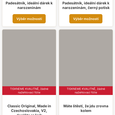
Padesátník, ideální dárek k
Padesátník, ideální dárek k
narozeninám
narozeninám, černý potisk
Tento
Tent
Výběr možností
Výběr možností
produkt
prod
má
má
více
více
variant.
varia
Možnosti
Možn
lze
lze
vybrat
vybr
na
na
stránce
strá
produktu
prod
TISKNEME KVALITNĚ, žádné
TISKNEME KVALITNĚ, žádné
nažehlovací fólie
nažehlovací fólie
Classic Original, Made in
Máte štěstí, že jdu zrovna
Czechoslovakia, V2,
kolem