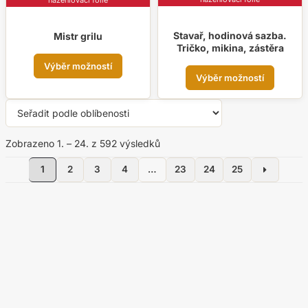
Stavař, hodinová sazba.
Mistr grilu
Tričko, mikina, zástěra
Tento
Výběr možností
Tent
produkt
Výběr možností
prod
má
má
více
více
variant.
varia
Seřazeno
Zobrazeno 1. – 24. z 592 výsledků
Možnosti
Možn
podle
lze
1
2
3
4
…
23
24
25
oblíbenosti
lze
vybrat
vybr
na
na
stránce
strá
produktu
prod