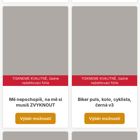
má
má
více
více
variant.
varia
Možnosti
Možn
lze
lze
vybrat
vybr
na
na
stránce
strá
produktu
prod
TISKNEME KVALITNĚ, žádné
TISKNEME KVALITNĚ, žádné
nažehlovací fólie
nažehlovací fólie
Mě nepochopíš, na mě si
Biker puls, kolo, cyklista,
musíš ZVYKNOUT
černá v3
Tento
Tent
Výběr možností
Výběr možností
produkt
prod
má
má
více
více