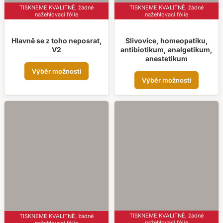
TISKNEME KVALITNĚ, žádné
TISKNEME KVALITNĚ, žádné
nažehlovací fólie
nažehlovací fólie
Hlavně se z toho neposrat,
Slivovice, homeopatiku,
V2
antibiotikum, analgetikum,
anestetikum
Tento
Výběr možností
Tent
produkt
Výběr možností
prod
má
má
více
více
variant.
varia
Možnosti
Možn
lze
lze
vybrat
vybr
na
na
stránce
strá
produktu
prod
TISKNEME KVALITNĚ, žádné
TISKNEME KVALITNĚ, žádné
nažehlovací fólie
nažehlovací fólie