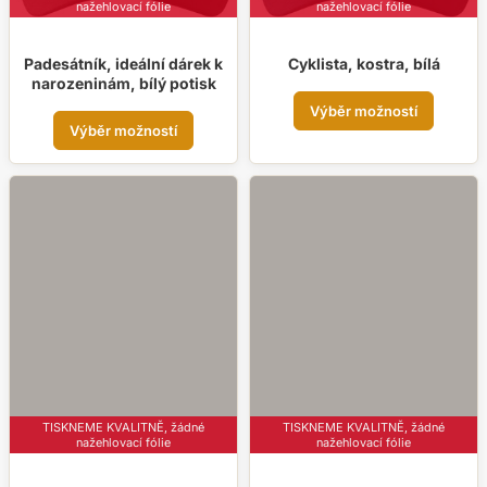
strá
nažehlovací fólie
nažehlovací fólie
produktu
prod
Padesátník, ideální dárek k
Cyklista, kostra, bílá
narozeninám, bílý potisk
Tent
Výběr možností
Tento
prod
Výběr možností
produkt
má
má
více
více
varia
variant.
Možn
Možnosti
lze
lze
vybr
vybrat
na
na
strá
stránce
prod
produktu
TISKNEME KVALITNĚ, žádné
TISKNEME KVALITNĚ, žádné
nažehlovací fólie
nažehlovací fólie