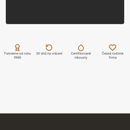
Přes 1000 motivů MOTO
PROFI TISK
Profi tisk certifikovanými inkousty Epson
ZOBRAZIT
Tiskneme od roku
30 dnů na vrácení
Certifikované
Česká rodinná
1996
inkousty
firma