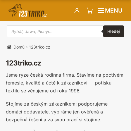
Přeskočit
Přejít
MENU
na
k
navigaci
obsahu
Hledat
webu
produkty
Hledej
Domů
123triko.cz
123triko.cz
Jsme ryze česká rodinná firma. Stavíme na poctivém
řemesle, kvalitě a úctě k zákazníkovi — potisku
textilu se věnujeme od roku 1996.
Stojíme za českým zákazníkem: podporujeme
domácí dodavatele, vybíráme jen ověřená a
bezpečná řešení a za svou prací si stojíme.