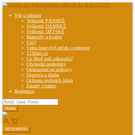
Přeskočit
Přejít
na
k
Vše o nákupu
navigaci
obsahu
Velikosti: PÁNSKÉ
webu
Velikosti: DÁMSKÉ
Velikosti: DĚTSKÉ
Materiály a kvalita
FAQ
Videa hotových triček s potiskem
123triko.cz
Co říkají naši zákazníci?
Obchodní podmínky
Odstoupení od smlouvy
Doprava a platba
Ochrana osobních údajů
Zásady cookies
Registrace
Hledat
produkty
Hledej
MENU
MENU