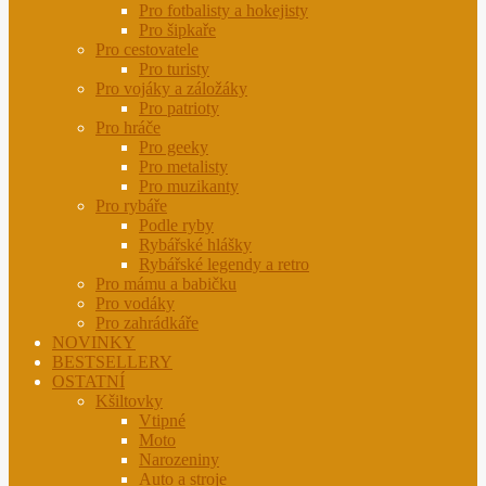
Pro fotbalisty a hokejisty
Pro šipkaře
Pro cestovatele
Pro turisty
Pro vojáky a záložáky
Pro patrioty
Pro hráče
Pro geeky
Pro metalisty
Pro muzikanty
Pro rybáře
Podle ryby
Rybářské hlášky
Rybářské legendy a retro
Pro mámu a babičku
Pro vodáky
Pro zahrádkáře
NOVINKY
BESTSELLERY
OSTATNÍ
Kšiltovky
Vtipné
Moto
Narozeniny
Auto a stroje