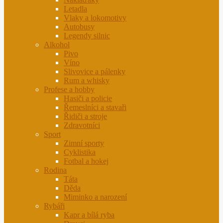
Letadla
Vlaky a lokomotivy
Autobusy
Legendy silnic
Alkohol
Pivo
Víno
Slivovice a pálenky
Rum a whisky
Profese a hobby
Hasiči a policie
Řemeslníci a stavaři
Řidiči a stroje
Zdravotníci
Sport
Zimní sporty
Cyklistika
Fotbal a hokej
Rodina
Táta
Děda
Miminko a narození
Rybáři
Kapr a bílá ryba