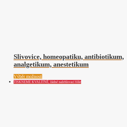
Slivovice, homeopatiku, antibiotikum,
analgetikum, anestetikum
Tento
Výběr možností
produkt
TISKNEME KVALITNĚ, žádné nažehlovací fólie
má
více
variant.
Možnosti
lze
vybrat
na
stránce