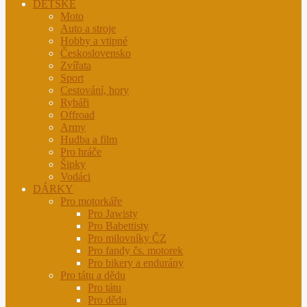
DĚTSKÉ
Moto
Auto a stroje
Hobby a vtipné
Československo
Zvířata
Sport
Cestování, hory
Rybáři
Offroad
Army
Hudba a film
Pro hráče
Šipky
Vodáci
DÁRKY
Pro motorkáře
Pro Jawisty
Pro Babettisty
Pro milovníky ČZ
Pro fandy čs. motorek
Pro bikery a endurány
Pro tátu a dědu
Pro tátu
Pro dědu