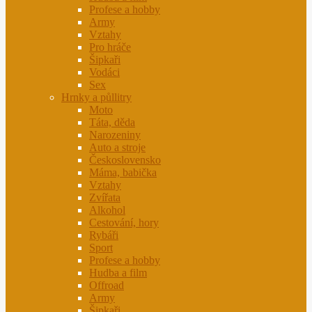
Profese a hobby
Army
Vztahy
Pro hráče
Šipkaři
Vodáci
Sex
Hrnky a půllitry
Moto
Táta, děda
Narozeniny
Auto a stroje
Československo
Máma, babička
Vztahy
Zvířata
Alkohol
Cestování, hory
Rybáři
Sport
Profese a hobby
Hudba a film
Offroad
Army
Šipkaři