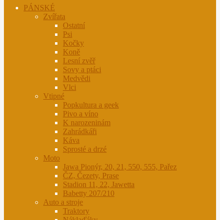
PÁNSKÉ
Zvířata
Ostatní
Psi
Kočky
Koně
Lesní zvěř
Sovy a ptáci
Medvědi
Vlci
Vtipné
Popkultura a geek
Pivo a víno
K narozeninám
Zahrádkáři
Káva
Sprosté a drzé
Moto
Jawa Pionýr, 20, 21, 550, 555, Pařez
ČZ, Čezety, Prase
Stadion 11, 22, Jawetta
Babetty 207/210
Auto a stroje
Traktory
Náklaďáky