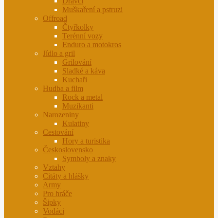
Dravci
Muškaření a pstruzi
Offroad
Čtyřkolky
Terénní vozy
Enduro a motokros
Jídlo a gril
Grilování
Sladké a káva
Kuchaři
Hudba a film
Rock a metal
Muzikanti
Narozeniny
Kulatiny
Cestování
Hory a turistika
Československo
Symboly a znaky
Vztahy
Citáty a hlášky
Army
Pro hráče
Šipky
Vodáci