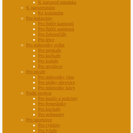
K narození miminka
K narozeninám
Ke kulatinám
Pro traktoristy
Pro řidiče kamionů
Pro řidiče autobusů
Pro železničáře
Pro letce
Pro milovníky zvířat
Pro pejskaře
Pro kočkaře
Pro koňaře
Pro myslivce
Pro pivaře
Pro milovníky vína
Pro pijáky slivovice
Pro milovníky kávy
Podle profese
Pro hasiče a policisty
Pro řemeslníky
Pro kuchaře
Pro grilmastry
Pro sportovce
Pro cyklisty
Pro lyžaře