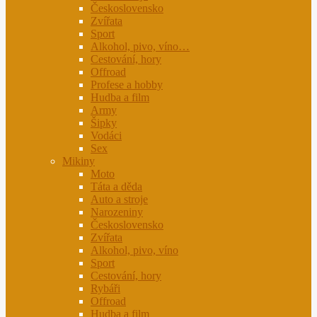
Československo
Zvířata
Sport
Alkohol, pivo, víno…
Cestování, hory
Offroad
Profese a hobby
Hudba a film
Army
Šipky
Vodáci
Sex
Mikiny
Moto
Táta a děda
Auto a stroje
Narozeniny
Československo
Zvířata
Alkohol, pivo, víno
Sport
Cestování, hory
Rybáři
Offroad
Hudba a film