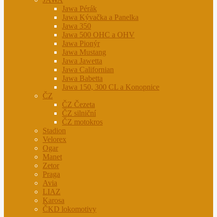
Jawa Pérák
Jawa Kývačka a Panelka
Jawa 350
Jawa 500 OHC a OHV
Jawa Pionýr
Jawa Mustang
Jawa Jawetta
Jawa Californian
Jawa Babetta
Jawa 150, 300 CL a Konopnice
ČZ
ČZ Čezeta
ČZ silniční
ČZ motokros
Stadion
Velorex
Ogar
Manet
Zetor
Praga
Avia
LIAZ
Karosa
ČKD lokomotivy