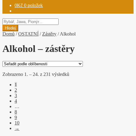
0
Kč
0 položek
Hledat
produkty
Hledej
Domů
/
OSTATNÍ
/
Zástěry
/
Alkohol
Alkohol – zástěry
Seřazeno
Zobrazeno 1. – 24. z 231 výsledků
podle
1
oblíbenosti
2
3
4
…
8
9
10
→