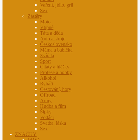
Vaření, jídlo, gril
Sex
Zástěry
Moto
Vtipné
Táta a děda
Auto a stroje
Československo
Máma a babička
Zvířata
Sport
Citáty a hlášky
Profese a hobby
Alkohol
Rybáři
Cestování, hory
Offroad
Army
Hudba a film
Šipky
Vodáci
Svatba, láska
Sex
ZNAČKY
JAWA