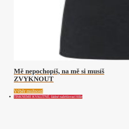
Mě nepochopíš, na mě si musíš
ZVYKNOUT
Tento
Výběr možností
produkt
TISKNEME KVALITNĚ, žádné nažehlovací fólie
má
více
variant.
Možnosti
lze
vybrat