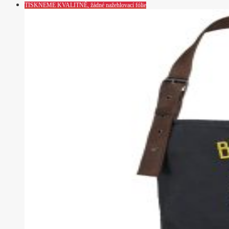
TISKNEME KVALITNĚ, žádné nažehlovací fólie