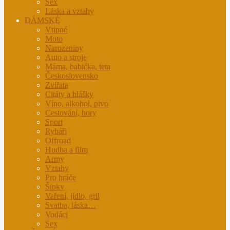
Sex
Láska a vztahy
DÁMSKÉ
Vtipné
Moto
Narozeniny
Auto a stroje
Máma, babička, teta
Československo
Zvířata
Citáty a hlášky
Víno, alkohol, pivo
Cestování, hory
Sport
Rybáři
Offroad
Hudba a film
Army
Vztahy
Pro hráče
Šipky
Vaření, jídlo, gril
Svatba, láska…
Vodáci
Sex