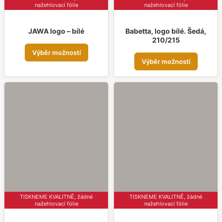
nažehlovací fólie
nažehlovací fólie
JAWA logo – bílé
Babetta, logo bílé. Šedá,
210/215
Tento
Výběr možností
Tent
produkt
Výběr možností
prod
má
má
více
více
variant.
varia
Možnosti
Možn
lze
lze
vybrat
vybr
na
na
stránce
strá
produktu
prod
TISKNEME KVALITNĚ, žádné
TISKNEME KVALITNĚ, žádné
nažehlovací fólie
nažehlovací fólie