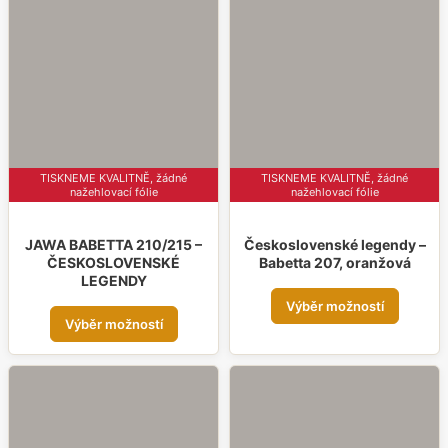
Možnosti
Možn
lze
lze
vybrat
vybr
na
na
stránce
strá
produktu
prod
TISKNEME KVALITNĚ, žádné
TISKNEME KVALITNĚ, žádné
nažehlovací fólie
nažehlovací fólie
JAWA BABETTA 210/215 –
Československé legendy –
ČESKOSLOVENSKÉ
Babetta 207, oranžová
LEGENDY
Tent
Výběr možností
Tento
prod
Výběr možností
produkt
má
má
více
více
varia
variant.
Možn
Možnosti