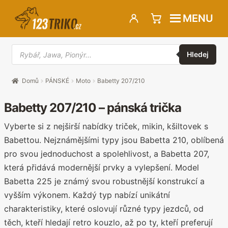
Přeskočit
Přejít
MENU
na
k
navigaci
obsahu
Hledat
webu
produkty
Hledej
Domů
PÁNSKÉ
Moto
Babetty 207/210
Babetty 207/210 – pánská trička
Vyberte si z nejširší nabídky triček, mikin, kšiltovek s
Babettou. Nejznámějšími typy jsou Babetta 210, oblíbená
pro svou jednoduchost a spolehlivost, a Babetta 207,
která přidává modernější prvky a vylepšení. Model
Babetta 225 je známý svou robustnější konstrukcí a
vyšším výkonem. Každý typ nabízí unikátní
charakteristiky, které oslovují různé typy jezdců, od
těch, kteří hledají retro kouzlo, až po ty, kteří preferují