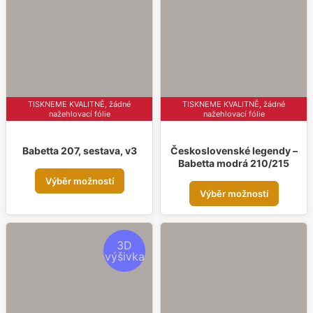
lze
lze
vybr
vybrat
na
na
strá
stránce
prod
produktu
TISKNEME KVALITNĚ, žádné
TISKNEME KVALITNĚ, žádné
nažehlovací fólie
nažehlovací fólie
Babetta 207, sestava, v3
Československé legendy –
Babetta modrá 210/215
Tento
Výběr možností
Tent
produkt
Výběr možností
prod
má
má
více
více
variant.
3D
výšivka
varia
Možnosti
Možn
lze
lze
vybrat
vybr