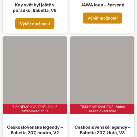
Kdy svět byl ještě v
JAWA logo – červené
pořádku, Babetta, V8
Tent
Výběr možností
Tento
prod
Výběr možností
produkt
má
má
více
více
varia
variant.
Možn
Možnosti
lze
lze
vybr
vybrat
na
na
strá
stránce
prod
produktu
TISKNEME KVALITNĚ, žádné
TISKNEME KVALITNĚ, žádné
nažehlovací fólie
nažehlovací fólie
Československé legendy –
Československé legendy –
Babetta 207, modrá, V2
Babetta 207, žlutá, V3