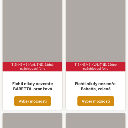
více
variant.
varia
Možnosti
Možn
lze
lze
vybrat
vybr
na
na
stránce
strá
produktu
prod
TISKNEME KVALITNĚ, žádné
TISKNEME KVALITNĚ, žádné
nažehlovací fólie
nažehlovací fólie
Fichtl nikdy nezemře
Fichtl nikdy nezemře,
BABETTA, oranžová
Babetta, zelená
Tento
Tent
Výběr možností
Výběr možností
produkt
prod
má
má
více
více
variant.
varia