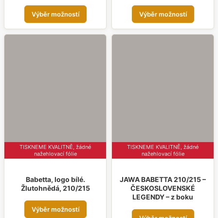
Tento
Tent
Výběr možností
Výběr možností
produkt
prod
má
má
více
více
variant.
varia
Možnosti
Možn
lze
lze
vybrat
vybr
na
na
stránce
strá
produktu
prod
TISKNEME KVALITNĚ, žádné
TISKNEME KVALITNĚ, žádné
nažehlovací fólie
nažehlovací fólie
Babetta, logo bílé.
JAWA BABETTA 210/215 –
Žlutohnědá, 210/215
ČESKOSLOVENSKÉ
LEGENDY – z boku
Tento
Výběr možností
Tent
produkt