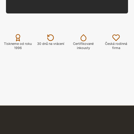
Přes 1000 motivů MOTO
PROFI TISK
Profi tisk certifikovanými inkousty Epson
ZOBRAZIT
Tiskneme od roku
30 dnů na vrácení
Certifikované
Česká rodinná
1996
inkousty
firma