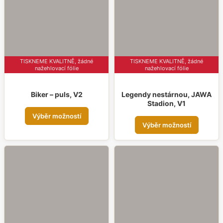
vybrat
vybr
na
na
stránce
strá
produktu
prod
TISKNEME KVALITNĚ, žádné
TISKNEME KVALITNĚ, žádné
nažehlovací fólie
nažehlovací fólie
Biker – puls, V2
Legendy nestárnou, JAWA
Stadion, V1
Tento
Výběr možností
Tent
produkt
Výběr možností
prod
má
má
více
více
variant.
varia
Možnosti
Možn
lze
lze
vybrat
vybr
na
na