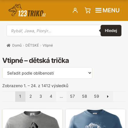
Přeskočit
Přejít
MENU
na
k
navigaci
obsahu
Hledat
webu
produkty
Hledej
Domů
DĚTSKÉ
Vtipné
Vtipné – dětská trička
Seřazeno
Zobrazeno 1. – 24. z 1412 výsledků
podle
1
2
3
4
…
57
58
59
oblíbenosti