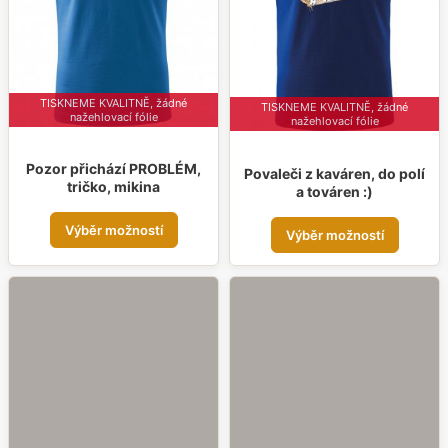
vybrat
na
na
strá
stránce
prod
produktu
TISKNEME KVALITNĚ, žádné
TISKNEME KVALITNĚ, žádné
nažehlovací fólie
nažehlovací fólie
Pozor přichází PROBLÉM,
Povaleči z kaváren, do polí
tričko, mikina
a továren :)
Tento
Tent
Výběr možností
Výběr možností
produkt
prod
má
má
více
více
variant.
varia
Možnosti
Možn
lze
lze
vybrat
vybr
na
na