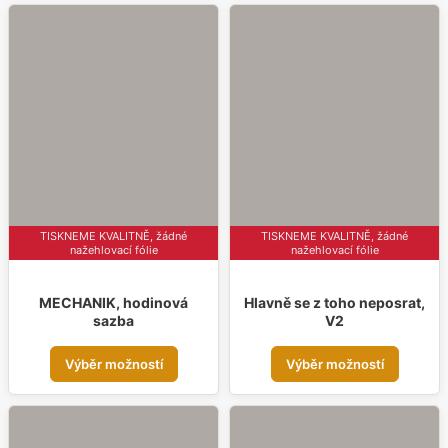
má
má
více
více
variant.
varia
Možnosti
Možn
lze
lze
vybrat
vybr
na
na
stránce
strá
produktu
prod
TISKNEME KVALITNĚ, žádné
TISKNEME KVALITNĚ, žádné
nažehlovací fólie
nažehlovací fólie
MECHANIK, hodinová
Hlavně se z toho neposrat,
sazba
V2
Tento
Tent
Výběr možností
Výběr možností
produkt
prod
má
má
více
více