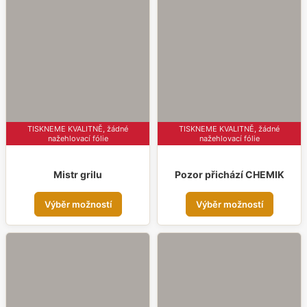
variant.
varia
Možnosti
Možn
lze
lze
vybrat
vybr
na
na
stránce
strá
produktu
prod
TISKNEME KVALITNĚ, žádné
TISKNEME KVALITNĚ, žádné
nažehlovací fólie
nažehlovací fólie
Mistr grilu
Pozor přichází CHEMIK
Tento
Tent
Výběr možností
Výběr možností
produkt
prod
má
má
více
více
variant.
varia
Možnosti
Možn
lze
lze