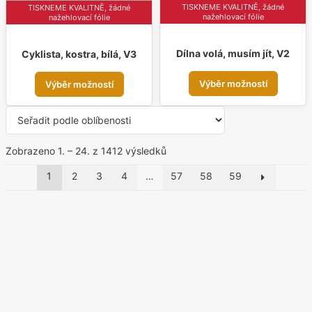
TISKNEME KVALITNĚ, žádné
TISKNEME KVALITNĚ, žádné
nažehlovací fólie
nažehlovací fólie
Dílna volá, musím jít, V2
Cyklista, kostra, bílá, V3
Tent
Tento
Výběr možností
Výběr možností
prod
produkt
má
má
více
více
varia
variant.
Seřazeno
Zobrazeno 1. – 24. z 1412 výsledků
Možn
Možnosti
podle
1
2
3
4
…
57
58
59
lze
lze
oblíbenosti
vybr
vybrat
na
na
strá
stránce
prod
produktu