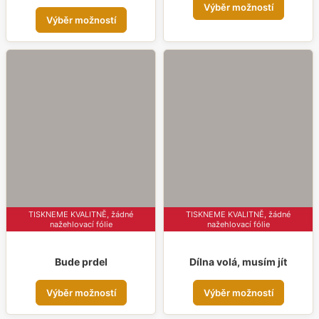
Výběr možností
Tento
prod
Výběr možností
produkt
má
má
více
více
varia
variant.
Možn
Možnosti
lze
lze
vybr
vybrat
na
na
strá
stránce
prod
produktu
TISKNEME KVALITNĚ, žádné
TISKNEME KVALITNĚ, žádné
nažehlovací fólie
nažehlovací fólie
Bude prdel
Dílna volá, musím jít
Tento
Tent
Výběr možností
Výběr možností
produkt
prod