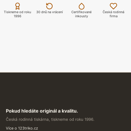
ZOBRAZIT
Tiskneme od roku
30 dnů na vrácení
Certifikované
Česká rodinná
1996
inkousty
firma
Pokud hledáte originál a kvalitu.
Česká rodinná tiskárna, tiskneme od roku 1996.
Více o 123triko.cz