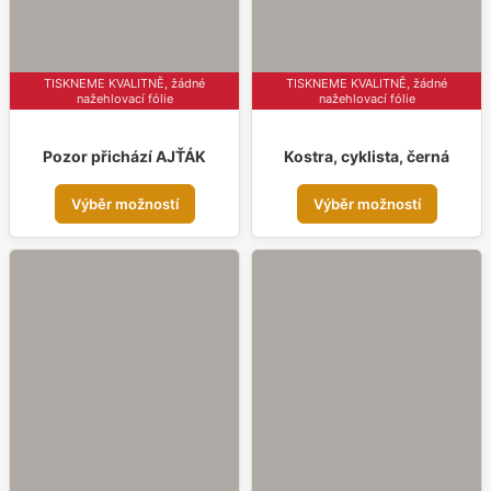
stránce
strá
produktu
prod
TISKNEME KVALITNĚ, žádné
TISKNEME KVALITNĚ, žádné
nažehlovací fólie
nažehlovací fólie
Pozor přichází AJŤÁK
Kostra, cyklista, černá
Tento
Tent
Výběr možností
Výběr možností
produkt
prod
má
má
více
více
variant.
varia
Možnosti
Možn
lze
lze
vybrat
vybr
na
na
stránce
strá
produktu
prod