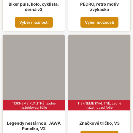
Biker puls, kolo, cyklista,
PEDRO, retro motiv
černá v3
žvýkačka
Tento
Tent
Výběr možností
Výběr možností
produkt
prod
má
má
více
více
variant.
varia
Možnosti
Možn
lze
lze
vybrat
vybr
na
na
stránce
strá
produktu
prod
TISKNEME KVALITNĚ, žádné
TISKNEME KVALITNĚ, žádné
nažehlovací fólie
nažehlovací fólie
Legendy nestárnou, JAWA
Značkové tričko, V3
Panelka, V2
Tent