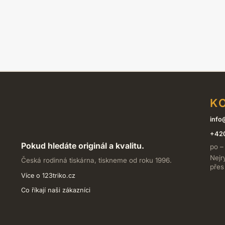
K
info
+420
Pokud hledáte originál a kvalitu.
po –
Nejr
Česká rodinná tiskárna, tiskneme od roku 1996.
přes
Více o 123triko.cz
Co říkají naši zákazníci