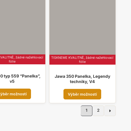
Možnosti
Možnosti
lze
lze
vybrat
vybrat
na
na
stránce
stránce
produktu
produktu
ALITNĚ, žádné nažehlovací
TISKNEME KVALITNĚ, žádné nažehlovací
fólie
fólie
0 typ 559 “Panelka”,
Jawa 350 Panelka, Legendy
v5
techniky, V4
Tento
Tento
ýběr možností
Výběr možností
produkt
produkt
má
má
řazeno
více
více
1
2
le
variant.
variant.
íbenosti
Možnosti
Možnosti
lze
lze