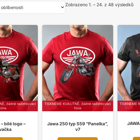
Se
Zobrazeno 1. – 24. z 48 výsledků
pod
obl
TISKNEME KV
Ě, žádné nažehlovací
TISKNEME KVALITNĚ, žádné nažehlovací
fólie
fólie
JAWA 
– bílé logo –
Jawa 250 typ 559 “Panelka”,
vačka
v7
Tento
Tento