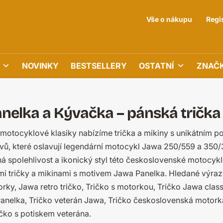
Vše o nákupu
Regi
NOVINKY
BESTSELLERY
OSTATNÍ
ZNAČ
nelka a Kývačka – pánská trička
 motocyklové klasiky nabízíme trička a mikiny s unikátním p
ů, které oslavují legendární motocykl Jawa 250/559 a 350/36
ná spolehlivost a ikonický styl této československé motocyk
imi tričky a mikinami s motivem Jawa Panelka. Hledané výraz
rky, Jawa retro tričko, Tričko s motorkou, Tričko Jawa clas
anelka, Tričko veterán Jawa, Tričko československá motorka
ičko s potiskem veterána.