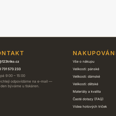
vybrat
na
stránce
produktu
ONTAKT
NAKUPOVÁN
@123triko.cz
Vše o nákupu
 731 573 233
Velikosti: pánské
 pá 9:00 – 15:00
Velikosti: dámské
ychleji odpovídáme na e-mail —
Velikosti: dětské
 den býváme u tiskáren.
Materiály a kvalita
Časté dotazy (FAQ)
Videa hotových triček