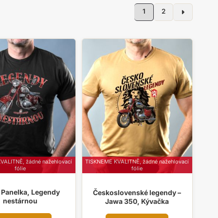
řazeno
1
2
le
íbenosti
ALITNĚ, žádné nažehlovací
TISKNEME KVALITNĚ, žádné nažehlovací
fólie
fólie
Panelka, Legendy
Československé legendy –
nestárnou
Jawa 350, Kývačka
Tento
Tento