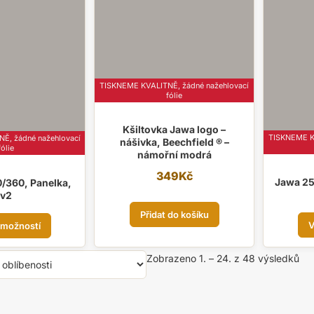
Možnosti
lze
vybrat
na
stránce
produktu
TISKNEME KVALITNĚ, žádné nažehlovací
fólie
Kšiltovka Jawa logo –
TISKNEME KV
Ě, žádné nažehlovací
nášivka, Beechfield ® –
fólie
námořní modrá
349
Kč
Jawa 25
/360, Panelka,
v2
Tento
Přidat do košíku
V
 možností
produkt
má
Se
Zobrazeno 1. – 24. z 48 výsledků
více
pod
variant.
obl
Možnosti
lze