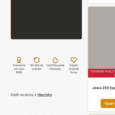
ZOBRAZIT
Přes 1000 motivů MOTO
PROFI TISK
Profi tisk certifikovanými inkousty Epson
ZOBRAZIT
Tiskneme
30 dnů na
Certifikované
Česká
od roku
vrácení
inkousty
rodinná
TISKNEME KVALITN
1996
firma
Jawa 250 typ
Další recenze z
Heureky
Výběr