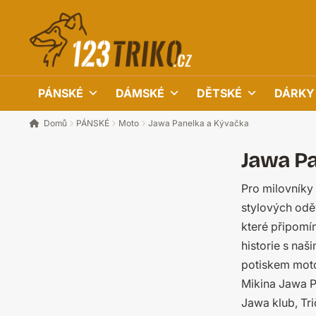
Přeskočit
Přejít
na
k
navigaci
obsahu
webu
PÁNSKÉ
DÁMSKÉ
DĚTSKÉ
DÁRKY
Domů
PÁNSKÉ
Moto
Jawa Panelka a Kývačka
Jawa Pa
Pro milovníky
PÁNSKÉ
stylových oděv
DÁMSKÉ
které připomí
historie s naš
DĚTSKÉ
potiskem moto
OSTATNÍ
Mikina Jawa P
DÁRKOVÉ POUKAZY
Jawa klub, Tr