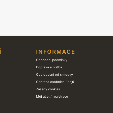
vybrat
vybrat
na
na
stránce
stránce
produktu
produktu
Í
INFORMACE
Obchodní podmínky
Doprava a platba
Odstoupení od smlouvy
Ochrana osobních údajů
Zásady cookies
Můj účet / registrace