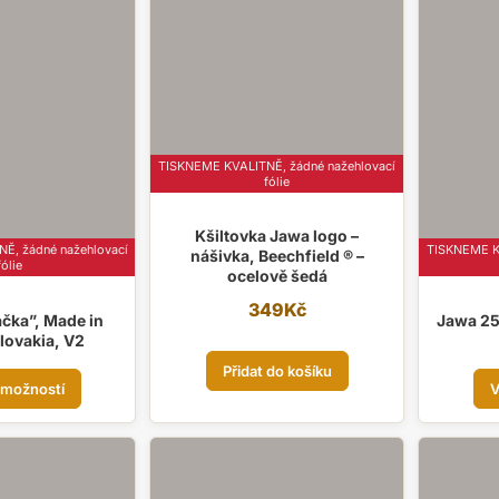
variant.
Možnosti
lze
vybrat
na
stránce
produktu
TISKNEME KVALITNĚ, žádné nažehlovací
fólie
Kšiltovka Jawa logo –
Ě, žádné nažehlovací
TISKNEME KV
nášivka, Beechfield ® –
fólie
ocelově šedá
349
Kč
čka”, Made in
Jawa 25
lovakia, V2
Tento
Přidat do košíku
 možností
V
produkt
má
více
variant.