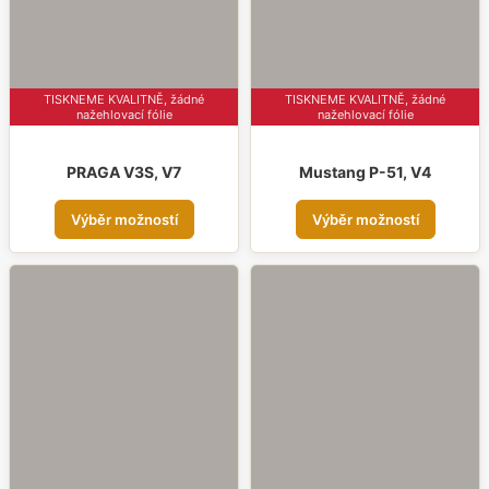
na
na
strá
stránce
prod
produktu
TISKNEME KVALITNĚ, žádné
TISKNEME KVALITNĚ, žádné
nažehlovací fólie
nažehlovací fólie
PRAGA V3S, V7
Mustang P-51, V4
Tento
Tent
Výběr možností
Výběr možností
produkt
prod
má
má
více
více
variant.
varia
Možnosti
Možn
lze
lze
vybrat
vybr
na
na
stránce
strá
produktu
prod