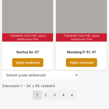
lze
lze
vybrat
vybr
na
na
stránce
strá
produktu
prod
TISKNEME KVALITNĚ, žádné
TISKNEME KVALITNĚ, žádné
nažehlovací fólie
nažehlovací fólie
Suchoj Su-57
Mustang P-51, V1
Tento
Tent
Výběr možností
Výběr možností
produkt
prod
má
má
více
více
variant.
varia
Seřazeno
Zobrazeno 1. – 24. z 90 výsledků
Možnosti
Možn
podle
1
2
3
4
lze
oblíbenosti
lze
vybrat
vybr