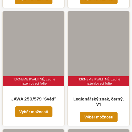
produkt
prod
má
má
více
více
variant.
varia
Možnosti
Možn
lze
lze
vybrat
vybr
na
na
stránce
strá
produktu
prod
TISKNEME KVALITNĚ, žádné
TISKNEME KVALITNĚ, žádné
nažehlovací fólie
nažehlovací fólie
JAWA 250/579 “Švéd”
Legionářský znak, černý,
V1
Tento
Výběr možností
Tent
produkt
Výběr možností
prod
má
má
více