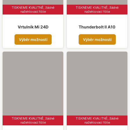
TISKNEME KVALITNĚ, žádné
TISKNEME KVALITNĚ, žádné
nažehlovací fólie
nažehlovací fólie
Vrtulník Mi 24D
Thunderbolt II A10
Tento
Tent
Výběr možností
Výběr možností
produkt
prod
má
má
více
více
variant.
varia
Možnosti
Možn
lze
lze
vybrat
vybr
na
na
stránce
strá
produktu
prod
TISKNEME KVALITNĚ, žádné
TISKNEME KVALITNĚ, žádné
nažehlovací fólie
nažehlovací fólie