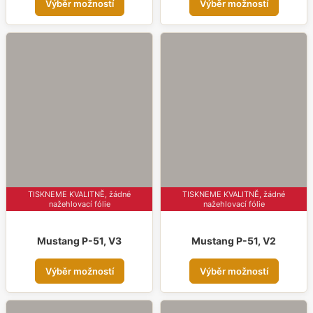
Výběr možností
Výběr možností
produkt
prod
má
má
více
více
variant.
varia
Možnosti
Možn
lze
lze
vybrat
vybr
na
na
stránce
strá
produktu
prod
TISKNEME KVALITNĚ, žádné
TISKNEME KVALITNĚ, žádné
nažehlovací fólie
nažehlovací fólie
Mustang P-51, V3
Mustang P-51, V2
Tento
Tent
Výběr možností
Výběr možností
produkt
prod
má
má