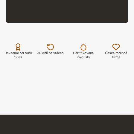
Přes 1000 motivů MOTO
PROFI TISK
Profi tisk certifikovanými inkousty Epson
ZOBRAZIT
Tiskneme od roku
30 dnů na vrácení
Certifikované
Česká rodinná
1996
inkousty
firma