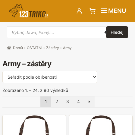
Přeskočit
Přejít
MENU
na
k
navigaci
obsahu
Hledat
webu
produkty
Hledej
Domů
OSTATNÍ
Zástěry
Army
Army – zástěry
Seřazeno
Zobrazeno 1. – 24. z 90 výsledků
podle
1
2
3
4
oblíbenosti