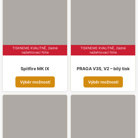
lze
lze
vybr
vybrat
na
na
strá
stránce
prod
produktu
TISKNEME KVALITNĚ, žádné
TISKNEME KVALITNĚ, žádné
nažehlovací fólie
nažehlovací fólie
PRAGA V3S, V2 – bílý tisk
Spitfire MK IX
Tent
Tento
Výběr možností
Výběr možností
prod
produkt
má
má
více
více
varia
variant.
Možn
Možnosti
lze
lze
vybr
vybrat