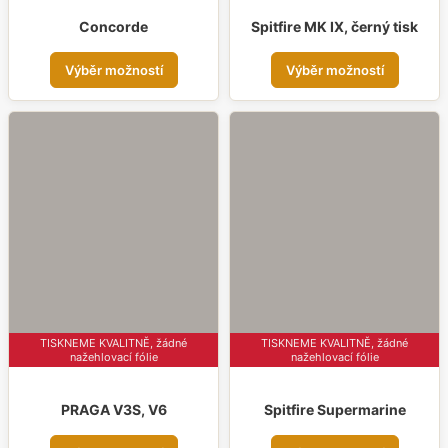
Concorde
Spitfire MK IX, černý tisk
Tento
Tent
Výběr možností
Výběr možností
produkt
prod
má
má
více
více
variant.
varia
Možnosti
Možn
lze
lze
vybrat
vybr
na
na
stránce
strá
produktu
prod
TISKNEME KVALITNĚ, žádné
TISKNEME KVALITNĚ, žádné
nažehlovací fólie
nažehlovací fólie
PRAGA V3S, V6
Spitfire Supermarine
Tento
Tent