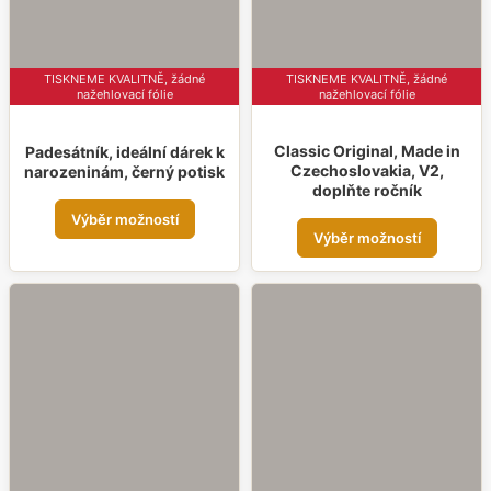
stránce
strá
produktu
prod
TISKNEME KVALITNĚ, žádné
TISKNEME KVALITNĚ, žádné
nažehlovací fólie
nažehlovací fólie
Classic Original, Made in
Padesátník, ideální dárek k
Czechoslovakia, V2,
narozeninám, černý potisk
doplňte ročník
Tento
Výběr možností
Tent
produkt
Výběr možností
prod
má
má
více
více
variant.
varia
Možnosti
Možn
lze
lze
vybrat
vybr
na
na
stránce
strá
produktu