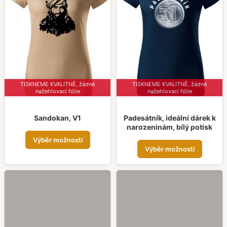
TISKNEME KVALITNĚ, žádné
TISKNEME KVALITNĚ, žádné
nažehlovací fólie
nažehlovací fólie
Sandokan, V1
Padesátník, ideální dárek k
narozeninám, bílý potisk
Tento
Výběr možností
Tent
produkt
Výběr možností
prod
má
má
více
více
variant.
varia
Možnosti
Možn
lze
lze
vybrat