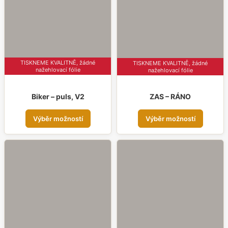
vybrat
vybr
na
na
stránce
strá
produktu
prod
TISKNEME KVALITNĚ, žádné
TISKNEME KVALITNĚ, žádné
nažehlovací fólie
nažehlovací fólie
Biker – puls, V2
ZAS – RÁNO
Tento
Tent
Výběr možností
Výběr možností
produkt
prod
má
má
více
více
variant.
varia
Možnosti
Možn
lze
lze
vybrat
vybr
na
na