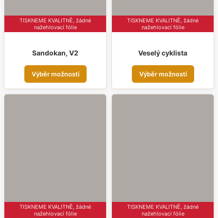
prod
TISKNEME KVALITNĚ, žádné
TISKNEME KVALITNĚ, žádné
nažehlovací fólie
nažehlovací fólie
Sandokan, V2
Veselý cyklista
Tento
Tent
Výběr možností
Výběr možností
produkt
prod
má
má
více
více
variant.
varia
Možnosti
Možn
lze
lze
vybrat
vybr
na
na
stránce
strá
produktu
prod
TISKNEME KVALITNĚ, žádné
TISKNEME KVALITNĚ, žádné
nažehlovací fólie
nažehlovací fólie