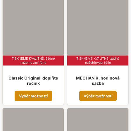
variant.
varia
Možnosti
Možn
lze
lze
vybrat
vybr
na
na
stránce
strá
produktu
prod
TISKNEME KVALITNĚ, žádné
TISKNEME KVALITNĚ, žádné
nažehlovací fólie
nažehlovací fólie
Classic Original, doplňte
MECHANIK, hodinová
ročník
sazba
Tento
Tent
Výběr možností
Výběr možností
produkt
prod
má
má
více
více
variant.
varia
Možnosti
Možn