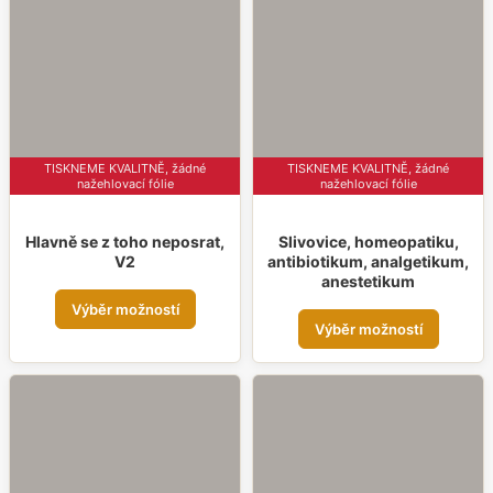
lze
lze
vybrat
vybr
na
na
stránce
strá
produktu
prod
TISKNEME KVALITNĚ, žádné
TISKNEME KVALITNĚ, žádné
nažehlovací fólie
nažehlovací fólie
Hlavně se z toho neposrat,
Slivovice, homeopatiku,
V2
antibiotikum, analgetikum,
anestetikum
Tento
Výběr možností
Tent
produkt
Výběr možností
prod
má
má
více
více
variant.
varia
Možnosti
Možn
lze
lze