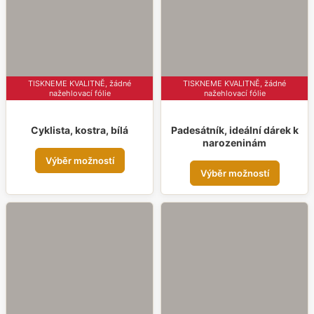
vybr
na
na
stránce
strá
produktu
prod
TISKNEME KVALITNĚ, žádné
TISKNEME KVALITNĚ, žádné
nažehlovací fólie
nažehlovací fólie
Cyklista, kostra, bílá
Padesátník, ideální dárek k
narozeninám
Tento
Výběr možností
Tent
produkt
Výběr možností
prod
má
má
více
více
variant.
varia
Možnosti
Možn
lze
lze
vybrat
vybr
na
na