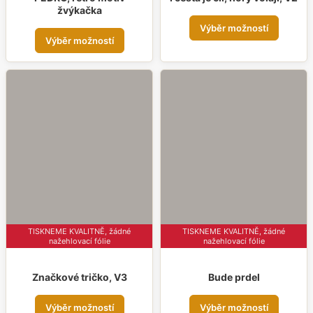
žvýkačka
Tent
Výběr možností
Tento
prod
Výběr možností
produkt
má
má
více
více
varia
variant.
Možn
Možnosti
lze
lze
vybr
vybrat
na
na
strá
stránce
prod
produktu
TISKNEME KVALITNĚ, žádné
TISKNEME KVALITNĚ, žádné
nažehlovací fólie
nažehlovací fólie
Značkové tričko, V3
Bude prdel
Tento
Tent
Výběr možností
Výběr možností