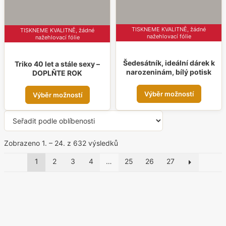
stránce
strá
produktu
prod
TISKNEME KVALITNĚ, žádné
TISKNEME KVALITNĚ, žádné
nažehlovací fólie
nažehlovací fólie
Šedesátník, ideální dárek k
Triko 40 let a stále sexy –
narozeninám, bílý potisk
DOPLŇTE ROK
Tent
Tento
Výběr možností
Výběr možností
prod
produkt
má
má
více
více
varia
variant.
Seřazeno
Zobrazeno 1. – 24. z 632 výsledků
Možn
Možnosti
podle
1
2
3
4
…
25
26
27
lze
lze
oblíbenosti
vybr
vybrat
na
na
strá
stránce
prod
produktu