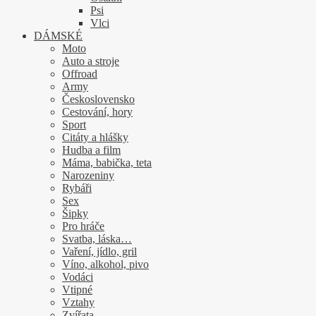
Psi
Vlci
DÁMSKÉ
Moto
Auto a stroje
Offroad
Army
Československo
Cestování, hory
Sport
Citáty a hlášky
Hudba a film
Máma, babička, teta
Narozeniny
Rybáři
Sex
Šipky
Pro hráče
Svatba, láska…
Vaření, jídlo, gril
Víno, alkohol, pivo
Vodáci
Vtipné
Vztahy
Zvířata