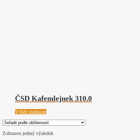
ČSD Kafemlejnek 310.0
Tento
Výběr možností
produkt
má
více
Zobrazen jediný výsledek
variant.
Možnosti