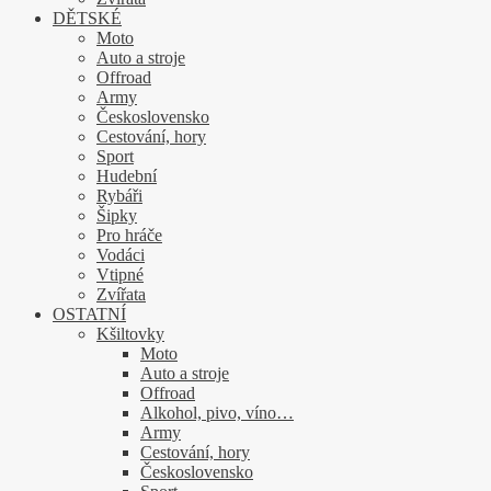
DĚTSKÉ
Moto
Auto a stroje
Offroad
Army
Československo
Cestování, hory
Sport
Hudební
Rybáři
Šipky
Pro hráče
Vodáci
Vtipné
Zvířata
OSTATNÍ
Kšiltovky
Moto
Auto a stroje
Offroad
Alkohol, pivo, víno…
Army
Cestování, hory
Československo