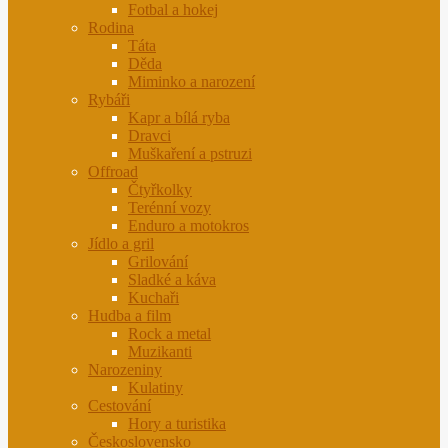
Fotbal a hokej
Rodina
Táta
Děda
Miminko a narození
Rybáři
Kapr a bílá ryba
Dravci
Muškaření a pstruzi
Offroad
Čtyřkolky
Terénní vozy
Enduro a motokros
Jídlo a gril
Grilování
Sladké a káva
Kuchaři
Hudba a film
Rock a metal
Muzikanti
Narozeniny
Kulatiny
Cestování
Hory a turistika
Československo