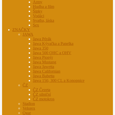
Army
Hudba a film
Šipky
Vodáci
Svatba, láska
Sex
ZNAČKY
JAWA
Jawa Pérák
Jawa Kývačka a Panelka
Jawa 350
Jawa 500 OHC a OHV
Jawa Pionýr
Jawa Mustang
Jawa Jawetta
Jawa Californian
Jawa Babetta
Jawa 150, 300 CL a Konopnice
ČZ
ČZ Čezeta
ČZ silniční
ČZ motokros
Stadion
Velorex
Ogar