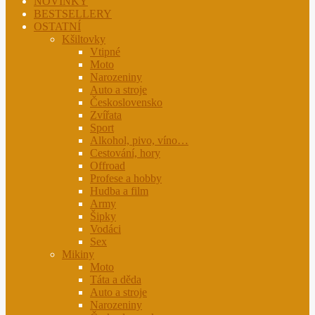
NOVINKY
BESTSELLERY
OSTATNÍ
Kšiltovky
Vtipné
Moto
Narozeniny
Auto a stroje
Československo
Zvířata
Sport
Alkohol, pivo, víno…
Cestování, hory
Offroad
Profese a hobby
Hudba a film
Army
Šipky
Vodáci
Sex
Mikiny
Moto
Táta a děda
Auto a stroje
Narozeniny