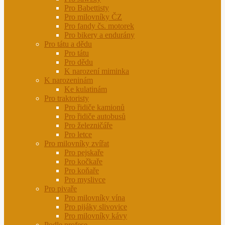
Pro Babettisty
Pro milovníky ČZ
Pro fandy čs. motorek
Pro bikery a endurány
Pro tátu a dědu
Pro tátu
Pro dědu
K narození miminka
K narozeninám
Ke kulatinám
Pro traktoristy
Pro řidiče kamionů
Pro řidiče autobusů
Pro železničáře
Pro letce
Pro milovníky zvířat
Pro pejskaře
Pro kočkaře
Pro koňaře
Pro myslivce
Pro pivaře
Pro milovníky vína
Pro pijáky slivovice
Pro milovníky kávy
Podle profese