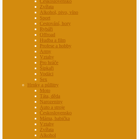
Československo
Zvířata
Alkohol, pivo, víno
Sport
Cestování, hory
Rybáři
Offroad
Hudba a film
Profese a hobby
Army
Vztahy
Pro hráče
Šipkaři
Vodáci
Sex
Hrnky a půllitry
Moto
Táta, děda
Narozeniny
Auto a stroje
Československo
Máma, babička
Vztahy
Zvířata
Alkohol