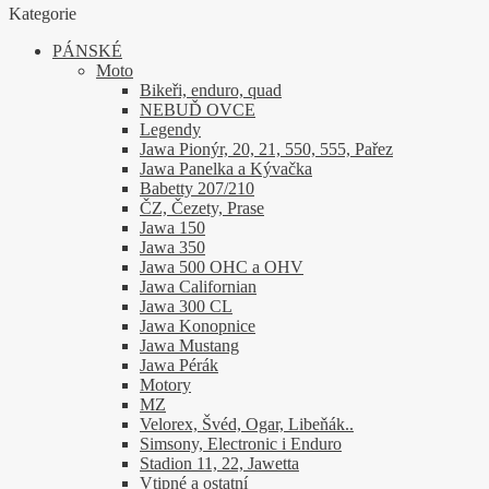
Kategorie
lze
vybrat
PÁNSKÉ
na
Moto
stránce
Bikeři, enduro, quad
produktu
NEBUĎ OVCE
Legendy
Jawa Pionýr, 20, 21, 550, 555, Pařez
Jawa Panelka a Kývačka
Babetty 207/210
ČZ, Čezety, Prase
Jawa 150
Jawa 350
Jawa 500 OHC a OHV
Jawa Californian
Jawa 300 CL
Jawa Konopnice
Jawa Mustang
Jawa Pérák
Motory
MZ
Velorex, Švéd, Ogar, Libeňák..
Simsony, Electronic i Enduro
Stadion 11, 22, Jawetta
Vtipné a ostatní