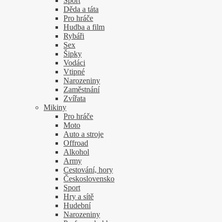
Sport
Děda a táta
Pro hráče
Hudba a film
Rybáři
Sex
Šipky
Vodáci
Vtipné
Narozeniny
Zaměstnání
Zvířata
Mikiny
Pro hráče
Moto
Auto a stroje
Offroad
Alkohol
Army
Cestování, hory
Československo
Sport
Hry a sítě
Hudební
Narozeniny