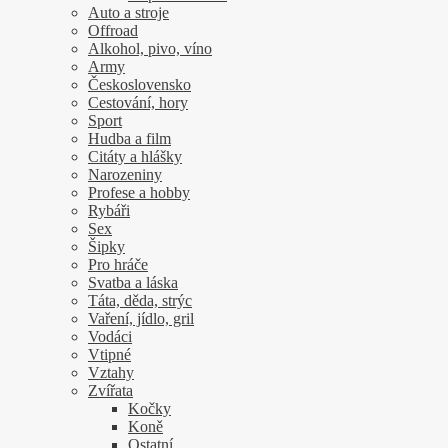
Auto a stroje
Offroad
Alkohol, pivo, víno
Army
Československo
Cestování, hory
Sport
Hudba a film
Citáty a hlášky
Narozeniny
Profese a hobby
Rybáři
Sex
Šipky
Pro hráče
Svatba a láska
Táta, děda, strýc
Vaření, jídlo, gril
Vodáci
Vtipné
Vztahy
Zvířata
Kočky
Koně
Ostatní