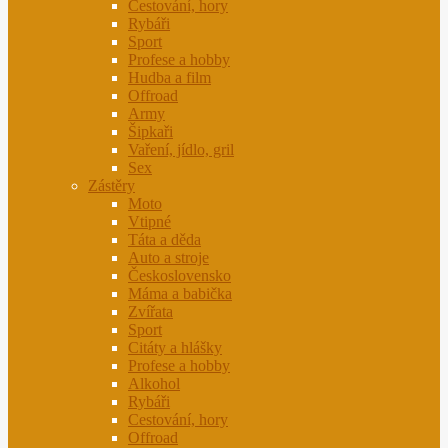
Cestování, hory
Rybáři
Sport
Profese a hobby
Hudba a film
Offroad
Army
Šipkaři
Vaření, jídlo, gril
Sex
Zástěry
Moto
Vtipné
Táta a děda
Auto a stroje
Československo
Máma a babička
Zvířata
Sport
Citáty a hlášky
Profese a hobby
Alkohol
Rybáři
Cestování, hory
Offroad