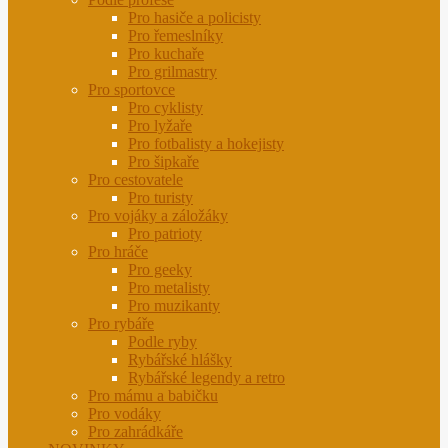
Pro hasiče a policisty
Pro řemeslníky
Pro kuchaře
Pro grilmastry
Pro sportovce
Pro cyklisty
Pro lyžaře
Pro fotbalisty a hokejisty
Pro šipkaře
Pro cestovatele
Pro turisty
Pro vojáky a záložáky
Pro patrioty
Pro hráče
Pro geeky
Pro metalisty
Pro muzikanty
Pro rybáře
Podle ryby
Rybářské hlášky
Rybářské legendy a retro
Pro mámu a babičku
Pro vodáky
Pro zahrádkáře