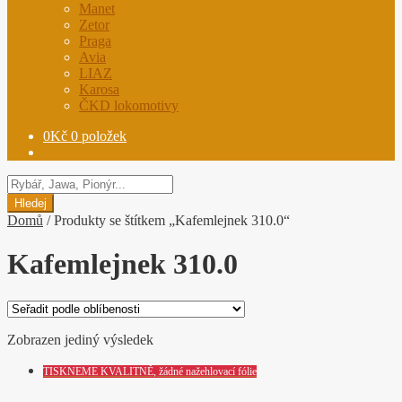
Manet
Zetor
Praga
Avia
LIAZ
Karosa
ČKD lokomotivy
0
Kč
0 položek
Hledat
produkty
Hledej
Domů
/
Produkty se štítkem „Kafemlejnek 310.0“
Kafemlejnek 310.0
Zobrazen jediný výsledek
TISKNEME KVALITNĚ, žádné nažehlovací fólie