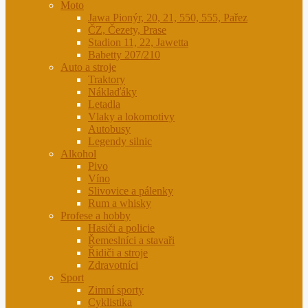
Moto
Jawa Pionýr, 20, 21, 550, 555, Pařez
ČZ, Čezety, Prase
Stadion 11, 22, Jawetta
Babetty 207/210
Auto a stroje
Traktory
Náklaďáky
Letadla
Vlaky a lokomotivy
Autobusy
Legendy silnic
Alkohol
Pivo
Víno
Slivovice a pálenky
Rum a whisky
Profese a hobby
Hasiči a policie
Řemeslníci a stavaři
Řidiči a stroje
Zdravotníci
Sport
Zimní sporty
Cyklistika