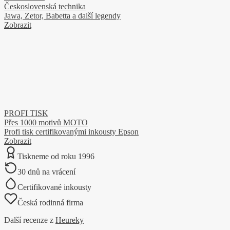
Československá technika
Jawa, Zetor, Babetta a další legendy
Zobrazit
PROFI TISK
Přes 1000 motivů MOTO
Profi tisk certifikovanými inkousty Epson
Zobrazit
Tiskneme od roku 1996
30 dnů na vrácení
Certifikované inkousty
Česká rodinná firma
Další recenze z
Heureky