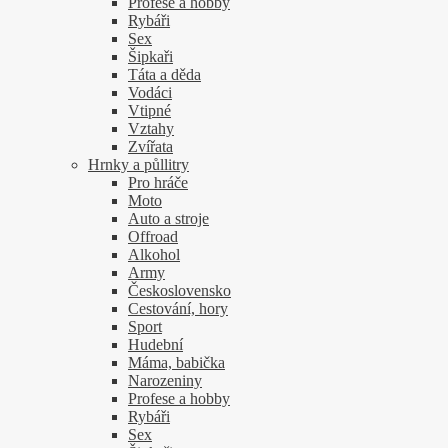
Profese a hobby
Rybáři
Sex
Šipkaři
Táta a děda
Vodáci
Vtipné
Vztahy
Zvířata
Hrnky a půllitry
Pro hráče
Moto
Auto a stroje
Offroad
Alkohol
Army
Československo
Cestování, hory
Sport
Hudební
Máma, babička
Narozeniny
Profese a hobby
Rybáři
Sex