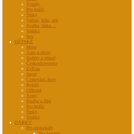
Vztahy
Pro hráče
Šipky
Vaření, jídlo, gril
Svatba, láska…
Vodáci
Sex
DĚTSKÉ
Moto
Auto a stroje
Hobby a vtipné
Československo
Zvířata
Sport
Cestování, hory
Rybáři
Offroad
Army
Hudba a film
Pro hráče
Šipky
Vodáci
DÁRKY
Pro motorkáře
Pro Jawisty