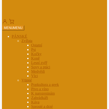
MENU
MENU
PÁNSKÉ
Zvířata
Ostatní
Psi
Kočky
Koně
Lesní zvěř
Sovy a ptáci
Medvědi
Vlci
Vtipné
Popkultura a geek
Pivo a víno
K narozeninám
Zahrádkáři
Káva
Sprosté a drzé