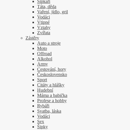
Šipkaři
Táta, děda
Vaření, jídlo, gril
Vodáci
Vtipné
Vztahy
Zvířata
Zástěry
Auto a stroje
Moto
Offroad
Alkohol
Army
Cestování, hory
Československo
Sport
Citáty a hlášky
Hudební
Máma a babička
Profese a hobby
Rybáři
Svatba, láska
Vodáci
Sex
Šipky