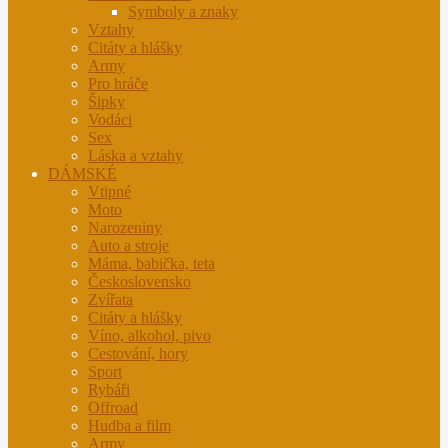
Symboly a znaky
Vztahy
Citáty a hlášky
Army
Pro hráče
Šipky
Vodáci
Sex
Láska a vztahy
DÁMSKÉ
Vtipné
Moto
Narozeniny
Auto a stroje
Máma, babička, teta
Československo
Zvířata
Citáty a hlášky
Víno, alkohol, pivo
Cestování, hory
Sport
Rybáři
Offroad
Hudba a film
Army