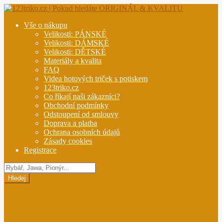
Přeskočit
Přejít
na
k
Vše o nákupu
navigaci
obsahu
Velikosti: PÁNSKÉ
webu
Velikosti: DÁMSKÉ
Velikosti: DĚTSKÉ
Materiály a kvalita
FAQ
Videa hotových triček s potiskem
123triko.cz
Co říkají naši zákazníci?
Obchodní podmínky
Odstoupení od smlouvy
Doprava a platba
Ochrana osobních údajů
Zásady cookies
Registrace
Hledat
produkty
Hledej