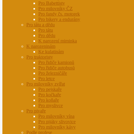
Pro Babettisty
Pro milovníky ČZ
Pro fandy čs. motorek
Pro bikery a endurány
Pro tátu a dědu
Pro tátu
Pro dědu
K narození miminka
K narozeninám
Ke kulatinám
Pro traktoristy
Pro řidiče kamionů
Pro řidiče autobusů
Pro železničáře
Pro letce
Pro milovníky zvířat
Pro pejskaře
Pro kočkaře
Pro koňaře
Pro myslivce
Pro pivaře
Pro milovníky vína
Pro pijáky slivovice
Pro milovníky kávy
Podle profese