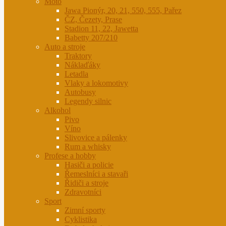
Moto
Jawa Pionýr, 20, 21, 550, 555, Pařez
ČZ, Čezety, Prase
Stadion 11, 22, Jawetta
Babetty 207/210
Auto a stroje
Traktory
Náklaďáky
Letadla
Vlaky a lokomotivy
Autobusy
Legendy silnic
Alkohol
Pivo
Víno
Slivovice a pálenky
Rum a whisky
Profese a hobby
Hasiči a policie
Řemeslníci a stavaři
Řidiči a stroje
Zdravotníci
Sport
Zimní sporty
Cyklistika