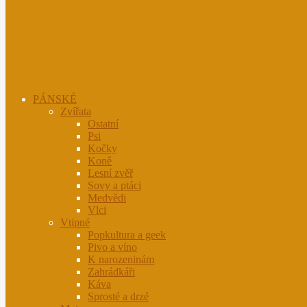
PÁNSKÉ
Zvířata
Ostatní
Psi
Kočky
Koně
Lesní zvěř
Sovy a ptáci
Medvědi
Vlci
Vtipné
Popkultura a geek
Pivo a víno
K narozeninám
Zahrádkáři
Káva
Sprosté a drzé