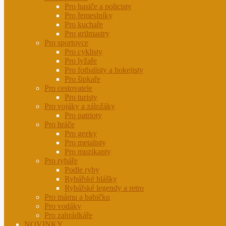
Pro hasiče a policisty
Pro řemeslníky
Pro kuchaře
Pro grilmastry
Pro sportovce
Pro cyklisty
Pro lyžaře
Pro fotbalisty a hokejisty
Pro šipkaře
Pro cestovatele
Pro turisty
Pro vojáky a záložáky
Pro patrioty
Pro hráče
Pro geeky
Pro metalisty
Pro muzikanty
Pro rybáře
Podle ryby
Rybářské hlášky
Rybářské legendy a retro
Pro mámu a babičku
Pro vodáky
Pro zahrádkáře
NOVINKY