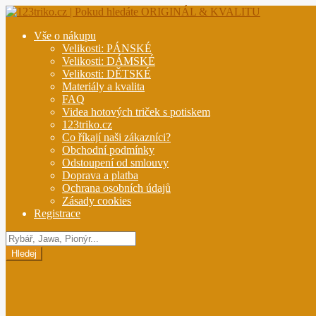
Přeskočit
Přejít
na
k
Vše o nákupu
navigaci
obsahu
Velikosti: PÁNSKÉ
webu
Velikosti: DÁMSKÉ
Velikosti: DĚTSKÉ
Materiály a kvalita
FAQ
Videa hotových triček s potiskem
123triko.cz
Co říkají naši zákazníci?
Obchodní podmínky
Odstoupení od smlouvy
Doprava a platba
Ochrana osobních údajů
Zásady cookies
Registrace
Hledat
produkty
Hledej