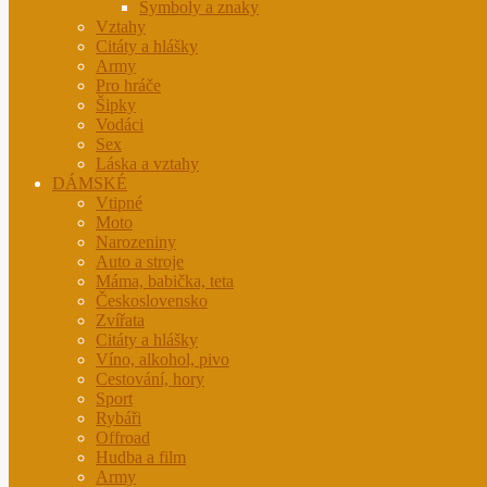
Symboly a znaky
Vztahy
Citáty a hlášky
Army
Pro hráče
Šipky
Vodáci
Sex
Láska a vztahy
DÁMSKÉ
Vtipné
Moto
Narozeniny
Auto a stroje
Máma, babička, teta
Československo
Zvířata
Citáty a hlášky
Víno, alkohol, pivo
Cestování, hory
Sport
Rybáři
Offroad
Hudba a film
Army