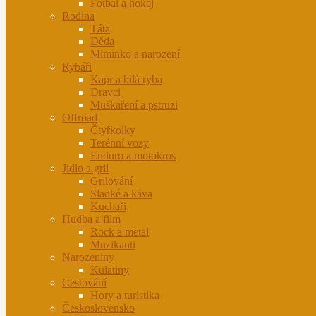
Fotbal a hokej
Rodina
Táta
Děda
Miminko a narození
Rybáři
Kapr a bílá ryba
Dravci
Muškaření a pstruzi
Offroad
Čtyřkolky
Terénní vozy
Enduro a motokros
Jídlo a gril
Grilování
Sladké a káva
Kuchaři
Hudba a film
Rock a metal
Muzikanti
Narozeniny
Kulatiny
Cestování
Hory a turistika
Československo