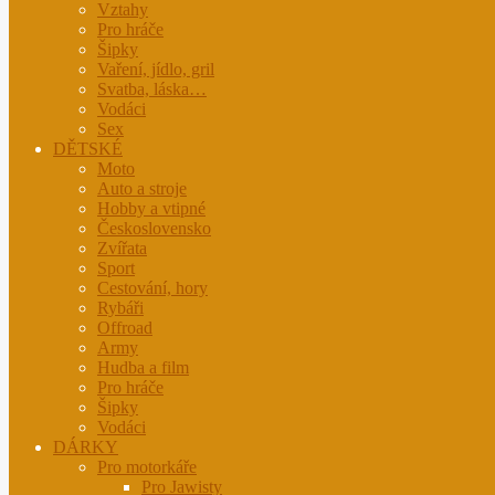
Vztahy
Pro hráče
Šipky
Vaření, jídlo, gril
Svatba, láska…
Vodáci
Sex
DĚTSKÉ
Moto
Auto a stroje
Hobby a vtipné
Československo
Zvířata
Sport
Cestování, hory
Rybáři
Offroad
Army
Hudba a film
Pro hráče
Šipky
Vodáci
DÁRKY
Pro motorkáře
Pro Jawisty