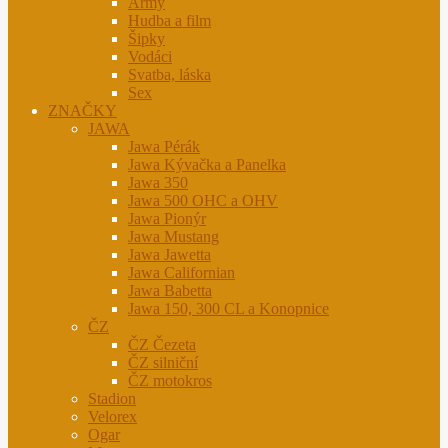
Army
Hudba a film
Šipky
Vodáci
Svatba, láska
Sex
ZNAČKY
JAWA
Jawa Pérák
Jawa Kývačka a Panelka
Jawa 350
Jawa 500 OHC a OHV
Jawa Pionýr
Jawa Mustang
Jawa Jawetta
Jawa Californian
Jawa Babetta
Jawa 150, 300 CL a Konopnice
ČZ
ČZ Čezeta
ČZ silniční
ČZ motokros
Stadion
Velorex
Ogar