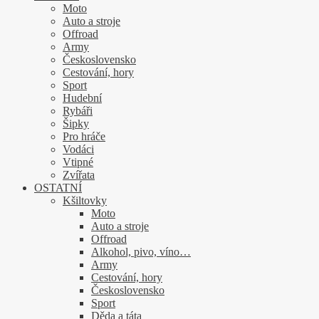
Moto
Auto a stroje
Offroad
Army
Československo
Cestování, hory
Sport
Hudební
Rybáři
Šipky
Pro hráče
Vodáci
Vtipné
Zvířata
OSTATNÍ
Kšiltovky
Moto
Auto a stroje
Offroad
Alkohol, pivo, víno…
Army
Cestování, hory
Československo
Sport
Děda a táta