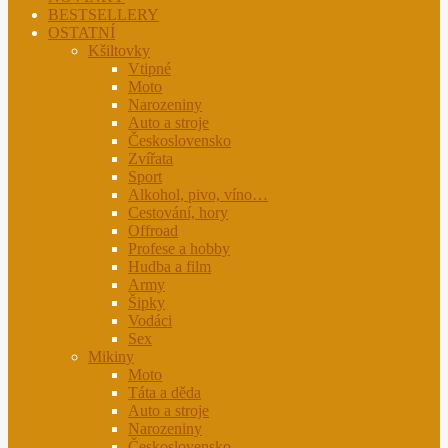
BESTSELLERY
OSTATNÍ
Kšiltovky
Vtipné
Moto
Narozeniny
Auto a stroje
Československo
Zvířata
Sport
Alkohol, pivo, víno…
Cestování, hory
Offroad
Profese a hobby
Hudba a film
Army
Šipky
Vodáci
Sex
Mikiny
Moto
Táta a děda
Auto a stroje
Narozeniny
Československo