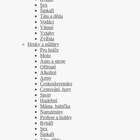
Sex
Šipkaři
Táta a děda
Vodáci
Vtipné
Vztahy
Zvířata
Hrnky a půllitry
Pro hráče
Moto
Auto a stroje
Offroad
Alkohol
Army
Československo
Cestování, hory
Sport
Hudební
Máma, babička
Narozeniny
Profese a hobby
Rybáři
Sex
Šipkaři
Táta, děda