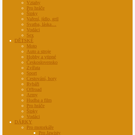
Vztahy
Pro hráče
Šipky
Vaření, jídlo, gril
Svatba, láska…
Vodáci
Sex
DĚTSKÉ
Moto
Auto a stroje
Hobby a vtipné
Československo
Zvířata
Sport
Cestování, hory
Rybáři
Offroad
Army
Hudba a film
Pro hráče
Šipky
Vodáci
DÁRKY
Pro motorkáře
Pro Jawisty