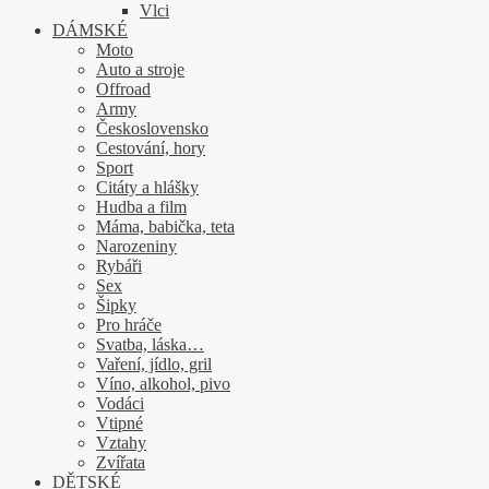
Vlci
DÁMSKÉ
Moto
Auto a stroje
Offroad
Army
Československo
Cestování, hory
Sport
Citáty a hlášky
Hudba a film
Máma, babička, teta
Narozeniny
Rybáři
Sex
Šipky
Pro hráče
Svatba, láska…
Vaření, jídlo, gril
Víno, alkohol, pivo
Vodáci
Vtipné
Vztahy
Zvířata
DĚTSKÉ