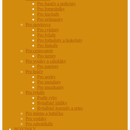
Pro hasiče a policisty
Pro řemeslníky
Pro kuchaře
Pro grilmastry
Pro sportovce
Pro cyklisty
Pro lyžaře
Pro fotbalisty a hokejisty
Pro šipkaře
Pro cestovatele
Pro turisty
Pro vojáky a záložáky
Pro patrioty
Pro hráče
Pro geeky
Pro metalisty
Pro muzikanty
Pro rybáře
Podle ryby
Rybářské hlášky
Rybářské legendy a retro
Pro mámu a babičku
Pro vodáky
Pro zahrádkáře
NOVINKY