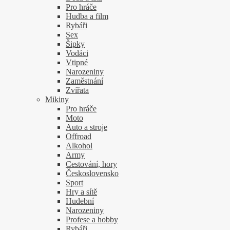
Pro hráče
Hudba a film
Rybáři
Sex
Šipky
Vodáci
Vtipné
Narozeniny
Zaměstnání
Zvířata
Mikiny
Pro hráče
Moto
Auto a stroje
Offroad
Alkohol
Army
Cestování, hory
Československo
Sport
Hry a sítě
Hudební
Narozeniny
Profese a hobby
Rybáři