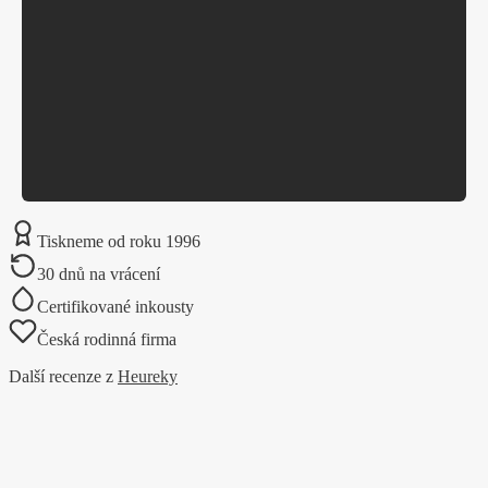
ORIGINÁL
Československá technika
Jawa, Zetor, Babetta a další legendy
ZOBRAZIT
PROFI TISK
Přes 1000 motivů MOTO
Tiskneme od roku 1996
Profi tisk certifikovanými inkousty Epson
30 dnů na vrácení
ZOBRAZIT
Certifikované inkousty
Česká rodinná firma
Další recenze z
Heureky