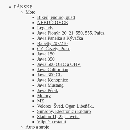
vybrat
PÁNSKÉ
na
Moto
stránce
Bikeři, enduro, quad
produktu
NEBUĎ OVCE
Legendy
Jawa Pionýr, 20, 21, 550, 555, Pařez
Jawa Panelka a Kývačka
Babetty 207/210
ČZ, Čezety, Prase
Jawa 150
Jawa 350
Jawa 500 OHC a OHV
Jawa Californian
Jawa 300 CL
Jawa Konopnice
Jawa Mustang
Jawa Pérák
Motory
MZ
Velorex, Švéd, Ogar, Libeňák..
Simsony, Electronic i Enduro
Stadion 11, 22, Jawetta
Vtipné a ostatní
Auto a stroje