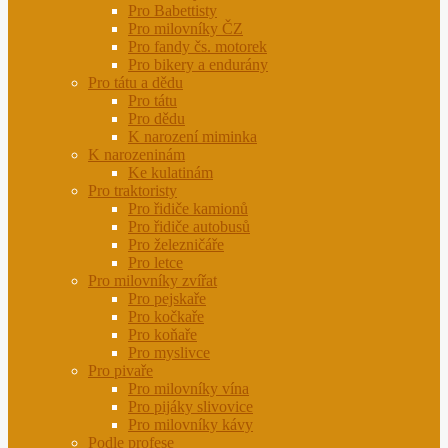
Pro Babettisty
Pro milovníky ČZ
Pro fandy čs. motorek
Pro bikery a endurány
Pro tátu a dědu
Pro tátu
Pro dědu
K narození miminka
K narozeninám
Ke kulatinám
Pro traktoristy
Pro řidiče kamionů
Pro řidiče autobusů
Pro železničáře
Pro letce
Pro milovníky zvířat
Pro pejskaře
Pro kočkaře
Pro koňaře
Pro myslivce
Pro pivaře
Pro milovníky vína
Pro pijáky slivovice
Pro milovníky kávy
Podle profese