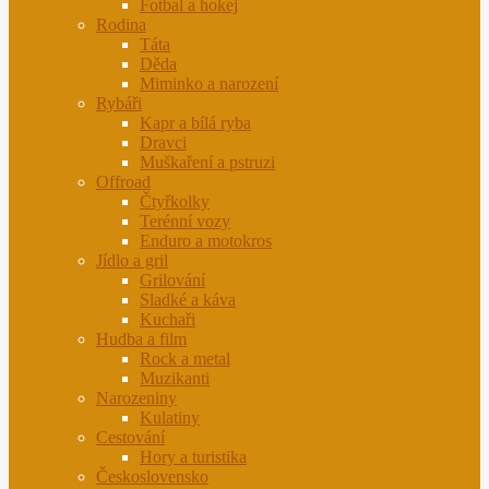
Fotbal a hokej
Rodina
Táta
Děda
Miminko a narození
Rybáři
Kapr a bílá ryba
Dravci
Muškaření a pstruzi
Offroad
Čtyřkolky
Terénní vozy
Enduro a motokros
Jídlo a gril
Grilování
Sladké a káva
Kuchaři
Hudba a film
Rock a metal
Muzikanti
Narozeniny
Kulatiny
Cestování
Hory a turistika
Československo