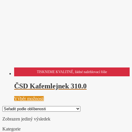
TISKNEME KVALITNĚ, žádné nažehlovací fólie
ČSD Kafemlejnek 310.0
Tento
Výběr možností
produkt
má
více
Zobrazen jediný výsledek
variant.
Možnosti
Kategorie
lze