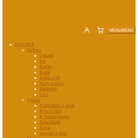
MENU
MENU
PÁNSKÉ
Zvířata
Ostatní
Psi
Kočky
Koně
Lesní zvěř
Sovy a ptáci
Medvědi
Vlci
Vtipné
Popkultura a geek
Pivo a víno
K narozeninám
Zahrádkáři
Káva
Sprosté a drzé