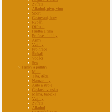
Zvířata
Alkohol, pivo, víno
Sport
Cestování, hory
Rybáři
Offroad
Hudba a film
Profese a hobby
Army
Vztahy
Pro hráče
Šipkaři
Vodáci
Sex
Hrnky a půllitry
Moto
Táta, děda
Narozeniny
Auto a stroje
Československo
Máma, babička
Vztahy
Zvířata
Alkohol