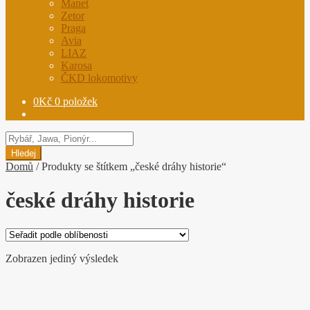
Manet
Zetor
Praga
Avia
LIAZ
Karosa
ČKD lokomotivy
0
Kč
0 položek
Hledat
produkty
Hledej
Domů
/
Produkty se štítkem „české dráhy historie“
české dráhy historie
Zobrazen jediný výsledek