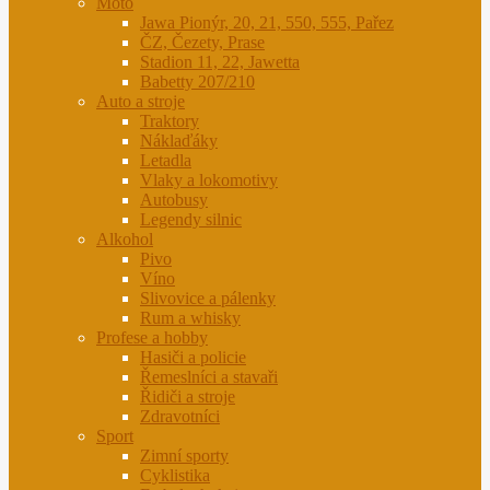
Moto
Jawa Pionýr, 20, 21, 550, 555, Pařez
ČZ, Čezety, Prase
Stadion 11, 22, Jawetta
Babetty 207/210
Auto a stroje
Traktory
Náklaďáky
Letadla
Vlaky a lokomotivy
Autobusy
Legendy silnic
Alkohol
Pivo
Víno
Slivovice a pálenky
Rum a whisky
Profese a hobby
Hasiči a policie
Řemeslníci a stavaři
Řidiči a stroje
Zdravotníci
Sport
Zimní sporty
Cyklistika