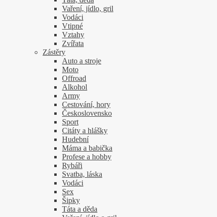
Vaření, jídlo, gril
Vodáci
Vtipné
Vztahy
Zvířata
Zástěry
Auto a stroje
Moto
Offroad
Alkohol
Army
Cestování, hory
Československo
Sport
Citáty a hlášky
Hudební
Máma a babička
Profese a hobby
Rybáři
Svatba, láska
Vodáci
Sex
Šipky
Táta a děda