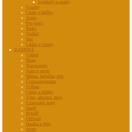
Symboly a znaky
Vztahy
Citáty a hlášky
Army
Pro hráče
Šipky
Vodáci
Sex
Láska a vztahy
DÁMSKÉ
Vtipné
Moto
Narozeniny
Auto a stroje
Máma, babička, teta
Československo
Zvířata
Citáty a hlášky
Víno, alkohol, pivo
Cestování, hory
Sport
Rybáři
Offroad
Hudba a film
Army