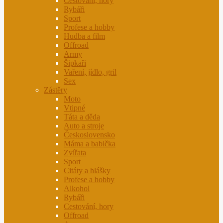
Cestování, hory
Rybáři
Sport
Profese a hobby
Hudba a film
Offroad
Army
Šipkaři
Vaření, jídlo, gril
Sex
Zástěry
Moto
Vtipné
Táta a děda
Auto a stroje
Československo
Máma a babička
Zvířata
Sport
Citáty a hlášky
Profese a hobby
Alkohol
Rybáři
Cestování, hory
Offroad