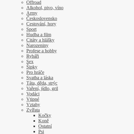
Offroad
Alkohol, pivo, víno
Army
Československo
Cestování, hory
Sport
Hudba a film
Citáty a hlášky
Narozeniny
Profese a hobby
Rybáři
Sex
Šipky
Pro hráče
Svatba a láska
Táta, děda, strýc
Vaření, jídlo, gril
Vodáci
Vtipné
Vztahy
Zvířata
Kočky
Koně
Ostatní
Psi