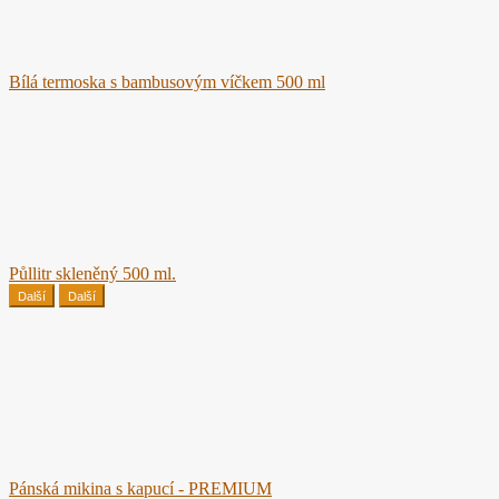
Bílá termoska s bambusovým víčkem 500 ml
Půllitr skleněný 500 ml.
Další
Další
Pánská mikina s kapucí - PREMIUM