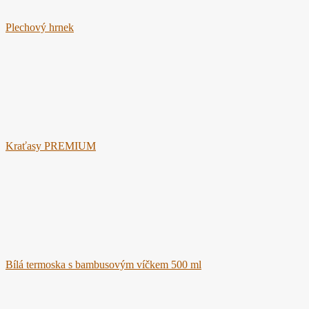
Plechový hrnek
Kraťasy PREMIUM
Bílá termoska s bambusovým víčkem 500 ml