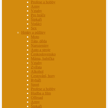
Profese a hobby
Army
Vztahy
Pro hráče
Šipkaři
Vodáci
Sex
Hrnky a půllitry
Moto
Táta, děda
Narozeniny
Auto a stroje
Československo
Máma, babička
Vztahy
Zvířata
Alkohol
Cestování, hory
Rybáři
Sport
Profese a hobby
Hudba a film
Offroad
Army
Šipkaři