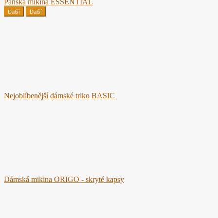
Pánská mikina ESSENTIAL
Další
Další
Nejoblíbenější dámské triko BASIC
Dámská mikina ORIGO - skryté kapsy