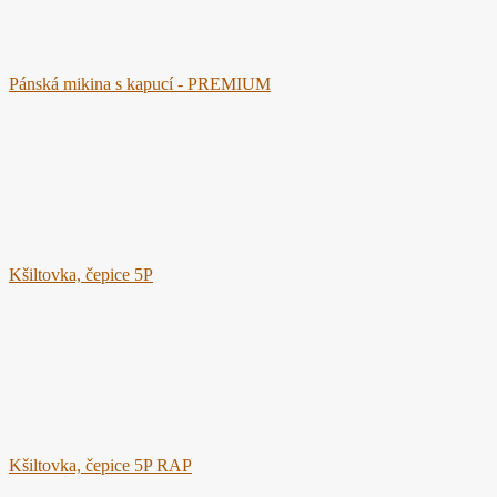
Pánská mikina s kapucí - PREMIUM
Kšiltovka, čepice 5P
Kšiltovka, čepice 5P RAP