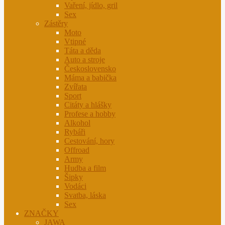
Vaření, jídlo, gril
Sex
Zástěry
Moto
Vtipné
Táta a děda
Auto a stroje
Československo
Máma a babička
Zvířata
Sport
Citáty a hlášky
Profese a hobby
Alkohol
Rybáři
Cestování, hory
Offroad
Army
Hudba a film
Šipky
Vodáci
Svatba, láska
Sex
ZNAČKY
JAWA