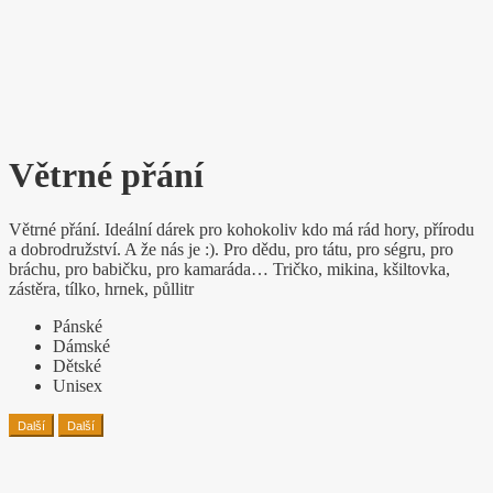
Větrné přání
Větrné přání. Ideální dárek pro kohokoliv kdo má rád hory, přírodu
a dobrodružství. A že nás je :). Pro dědu, pro tátu, pro ségru, pro
bráchu, pro babičku, pro kamaráda… Tričko, mikina, kšiltovka,
zástěra, tílko, hrnek, půllitr
Pánské
Dámské
Dětské
Unisex
Další
Další