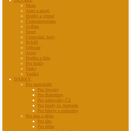
DĚTSKÉ
Moto
Auto a stroje
Hobby a vtipné
Československo
Zvířata
Sport
Cestování, hory
Rybáři
Offroad
Army
Hudba a film
Pro hráče
Šipky
Vodáci
DÁRKY
Pro motorkáře
Pro Jawisty
Pro Babettisty
Pro milovníky ČZ
Pro fandy čs. motorek
Pro bikery a endurány
Pro tátu a dědu
Pro tátu
Pro dědu