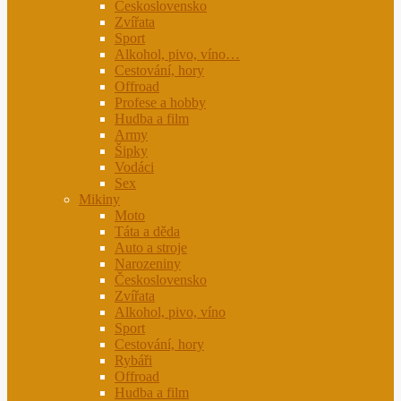
Československo
Zvířata
Sport
Alkohol, pivo, víno…
Cestování, hory
Offroad
Profese a hobby
Hudba a film
Army
Šipky
Vodáci
Sex
Mikiny
Moto
Táta a děda
Auto a stroje
Narozeniny
Československo
Zvířata
Alkohol, pivo, víno
Sport
Cestování, hory
Rybáři
Offroad
Hudba a film