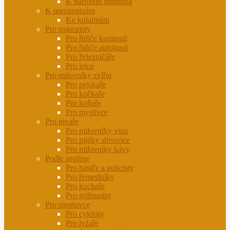
K narození miminka
K narozeninám
Ke kulatinám
Pro traktoristy
Pro řidiče kamionů
Pro řidiče autobusů
Pro železničáře
Pro letce
Pro milovníky zvířat
Pro pejskaře
Pro kočkaře
Pro koňaře
Pro myslivce
Pro pivaře
Pro milovníky vína
Pro pijáky slivovice
Pro milovníky kávy
Podle profese
Pro hasiče a policisty
Pro řemeslníky
Pro kuchaře
Pro grilmastry
Pro sportovce
Pro cyklisty
Pro lyžaře