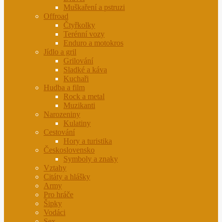
Muškaření a pstruzi
Offroad
Čtyřkolky
Terénní vozy
Enduro a motokros
Jídlo a gril
Grilování
Sladké a káva
Kuchaři
Hudba a film
Rock a metal
Muzikanti
Narozeniny
Kulatiny
Cestování
Hory a turistika
Československo
Symboly a znaky
Vztahy
Citáty a hlášky
Army
Pro hráče
Šipky
Vodáci
Sex