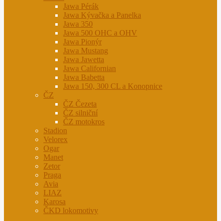
Jawa Pérák
Jawa Kývačka a Panelka
Jawa 350
Jawa 500 OHC a OHV
Jawa Pionýr
Jawa Mustang
Jawa Jawetta
Jawa Californian
Jawa Babetta
Jawa 150, 300 CL a Konopnice
ČZ
ČZ Čezeta
ČZ silniční
ČZ motokros
Stadion
Velorex
Ogar
Manet
Zetor
Praga
Avia
LIAZ
Karosa
ČKD lokomotivy