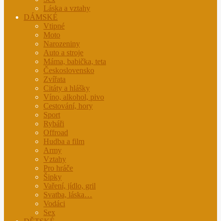
Láska a vztahy
DÁMSKÉ
Vtipné
Moto
Narozeniny
Auto a stroje
Máma, babička, teta
Československo
Zvířata
Citáty a hlášky
Víno, alkohol, pivo
Cestování, hory
Sport
Rybáři
Offroad
Hudba a film
Army
Vztahy
Pro hráče
Šipky
Vaření, jídlo, gril
Svatba, láska…
Vodáci
Sex