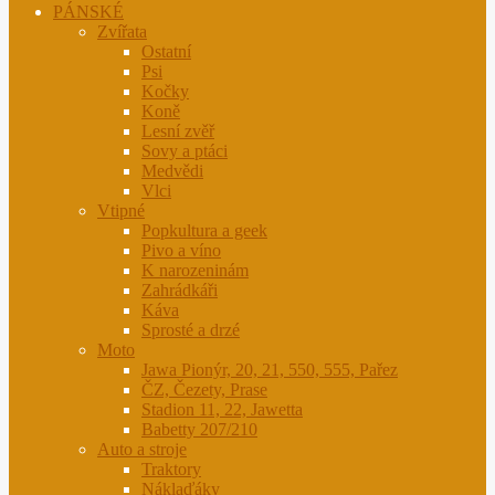
PÁNSKÉ
Zvířata
Ostatní
Psi
Kočky
Koně
Lesní zvěř
Sovy a ptáci
Medvědi
Vlci
Vtipné
Popkultura a geek
Pivo a víno
K narozeninám
Zahrádkáři
Káva
Sprosté a drzé
Moto
Jawa Pionýr, 20, 21, 550, 555, Pařez
ČZ, Čezety, Prase
Stadion 11, 22, Jawetta
Babetty 207/210
Auto a stroje
Traktory
Náklaďáky