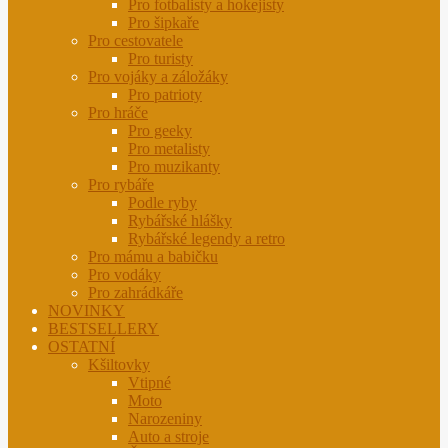
Pro fotbalisty a hokejisty
Pro šipkaře
Pro cestovatele
Pro turisty
Pro vojáky a záložáky
Pro patrioty
Pro hráče
Pro geeky
Pro metalisty
Pro muzikanty
Pro rybáře
Podle ryby
Rybářské hlášky
Rybářské legendy a retro
Pro mámu a babičku
Pro vodáky
Pro zahrádkáře
NOVINKY
BESTSELLERY
OSTATNÍ
Kšiltovky
Vtipné
Moto
Narozeniny
Auto a stroje