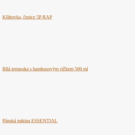
Kšiltovka, čepice 5P RAP
Bílá termoska s bambusovým víčkem 500 ml
Pánská mikina ESSENTIAL