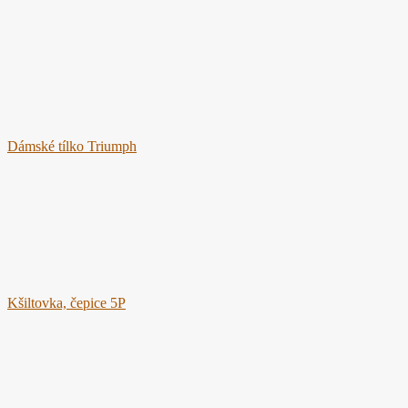
Dámské tílko Triumph
Kšiltovka, čepice 5P