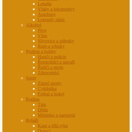
Letadla
Vlaky a lokomotivy
Autobusy
Legendy silnic
Alkohol
Pivo
Víno
Slivovice a pálenky
Rum a whisky
Profese a hobby
Hasiči a policie
Řemeslníci a stavaři
Řidiči a stroje
Zdravotníci
Sport
Zimní sporty
Cyklistika
Fotbal a hokej
Rodina
Táta
Děda
Miminko a narození
Rybáři
Kapr a bílá ryba
Dravci