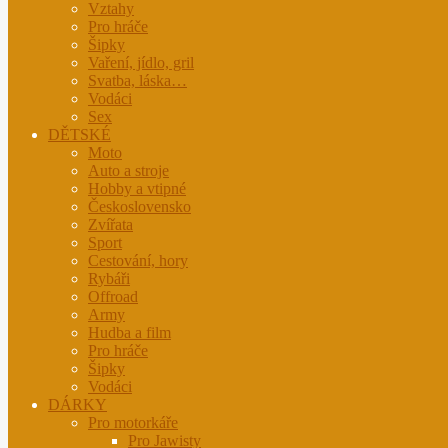
Vztahy
Pro hráče
Šipky
Vaření, jídlo, gril
Svatba, láska…
Vodáci
Sex
DĚTSKÉ
Moto
Auto a stroje
Hobby a vtipné
Československo
Zvířata
Sport
Cestování, hory
Rybáři
Offroad
Army
Hudba a film
Pro hráče
Šipky
Vodáci
DÁRKY
Pro motorkáře
Pro Jawisty