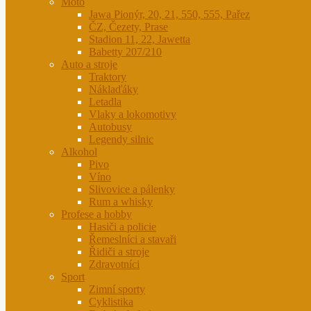
Moto
Jawa Pionýr, 20, 21, 550, 555, Pařez
ČZ, Čezety, Prase
Stadion 11, 22, Jawetta
Babetty 207/210
Auto a stroje
Traktory
Náklaďáky
Letadla
Vlaky a lokomotivy
Autobusy
Legendy silnic
Alkohol
Pivo
Víno
Slivovice a pálenky
Rum a whisky
Profese a hobby
Hasiči a policie
Řemeslníci a stavaři
Řidiči a stroje
Zdravotníci
Sport
Zimní sporty
Cyklistika