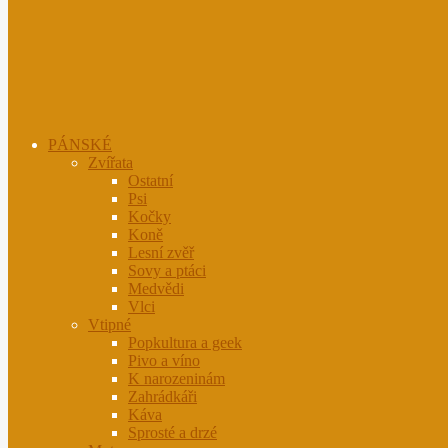
PÁNSKÉ
Zvířata
Ostatní
Psi
Kočky
Koně
Lesní zvěř
Sovy a ptáci
Medvědi
Vlci
Vtipné
Popkultura a geek
Pivo a víno
K narozeninám
Zahrádkáři
Káva
Sprosté a drzé