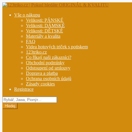
Přeskočit
Přejít
na
k
Vše o nákupu
navigaci
obsahu
Velikosti: PÁNSKÉ
webu
Velikosti: DÁMSKÉ
Velikosti: DĚTSKÉ
Materiály a kvalita
FAQ
Videa hotových triček s potiskem
123triko.cz
Co říkají naši zákazníci?
Obchodní podmínky
Odstoupení od smlouvy
Doprava a platba
Ochrana osobních údajů
Zásady cookies
Registrace
Hledat
produkty
Hledej