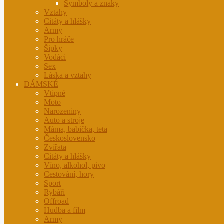
Symboly a znaky
Vztahy
Citáty a hlášky
Army
Pro hráče
Šipky
Vodáci
Sex
Láska a vztahy
DÁMSKÉ
Vtipné
Moto
Narozeniny
Auto a stroje
Máma, babička, teta
Československo
Zvířata
Citáty a hlášky
Víno, alkohol, pivo
Cestování, hory
Sport
Rybáři
Offroad
Hudba a film
Army