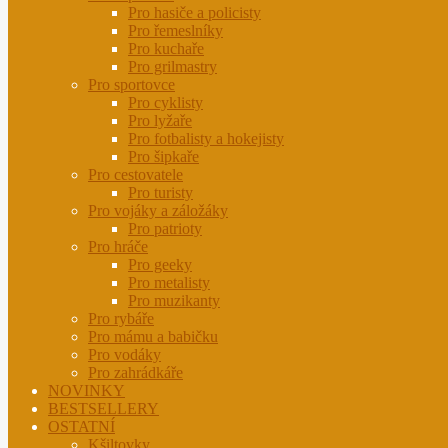
Pro hasiče a policisty
Pro řemeslníky
Pro kuchaře
Pro grilmastry
Pro sportovce
Pro cyklisty
Pro lyžaře
Pro fotbalisty a hokejisty
Pro šipkaře
Pro cestovatele
Pro turisty
Pro vojáky a záložáky
Pro patrioty
Pro hráče
Pro geeky
Pro metalisty
Pro muzikanty
Pro rybáře
Pro mámu a babičku
Pro vodáky
Pro zahrádkáře
NOVINKY
BESTSELLERY
OSTATNÍ
Kšiltovky