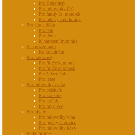
Pro Babettisty
Pro milovníky ČZ
Pro fandy čs. motorek
Pro bikery a endurány
Pro tátu a dědu
Pro tátu
Pro dědu
K narození miminka
K narozeninám
Ke kulatinám
Pro traktoristy
Pro řidiče kamionů
Pro řidiče autobusů
Pro železničáře
Pro letce
Pro milovníky zvířat
Pro pejskaře
Pro kočkaře
Pro koňaře
Pro myslivce
Pro pivaře
Pro milovníky vína
Pro pijáky slivovice
Pro milovníky kávy
Podle profese