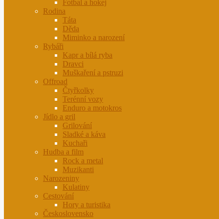
Fotbal a hokej
Rodina
Táta
Děda
Miminko a narození
Rybáři
Kapr a bílá ryba
Dravci
Muškaření a pstruzi
Offroad
Čtyřkolky
Terénní vozy
Enduro a motokros
Jídlo a gril
Grilování
Sladké a káva
Kuchaři
Hudba a film
Rock a metal
Muzikanti
Narozeniny
Kulatiny
Cestování
Hory a turistika
Československo