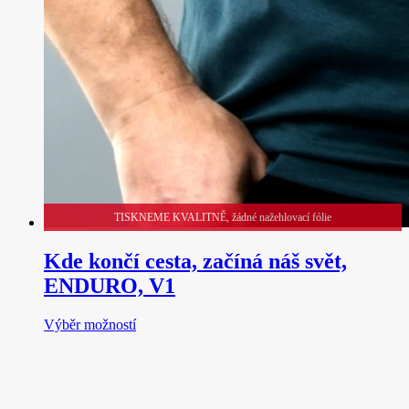
TISKNEME KVALITNĚ, žádné nažehlovací fólie
Kde končí cesta, začíná náš svět,
ENDURO, V1
Tento
Výběr možností
produkt
má
více
variant.
Možnosti