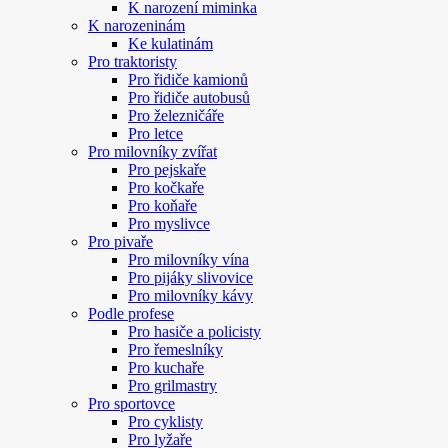
K narození miminka
K narozeninám
Ke kulatinám
Pro traktoristy
Pro řidiče kamionů
Pro řidiče autobusů
Pro železničáře
Pro letce
Pro milovníky zvířat
Pro pejskaře
Pro kočkaře
Pro koňaře
Pro myslivce
Pro pivaře
Pro milovníky vína
Pro pijáky slivovice
Pro milovníky kávy
Podle profese
Pro hasiče a policisty
Pro řemeslníky
Pro kuchaře
Pro grilmastry
Pro sportovce
Pro cyklisty
Pro lyžaře