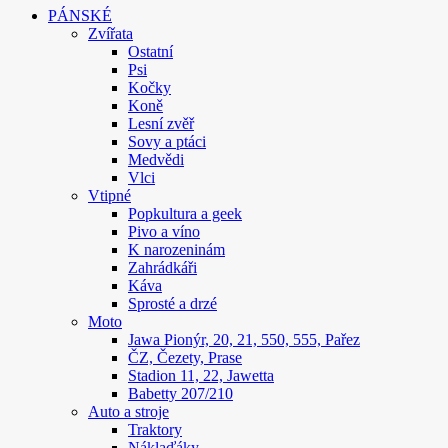
PÁNSKÉ
Zvířata
Ostatní
Psi
Kočky
Koně
Lesní zvěř
Sovy a ptáci
Medvědi
Vlci
Vtipné
Popkultura a geek
Pivo a víno
K narozeninám
Zahrádkáři
Káva
Sprosté a drzé
Moto
Jawa Pionýr, 20, 21, 550, 555, Pařez
ČZ, Čezety, Prase
Stadion 11, 22, Jawetta
Babetty 207/210
Auto a stroje
Traktory
Náklaďáky