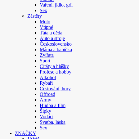
Vaření, jídlo, gril
Sex
Zástěry
Moto
Vtipné
Táta a děda
Auto a stroje
Československo
Máma a babička
Zvířata
Sport
Citáty a hlášky
Profese a hobby
Alkohol
Rybáři
Cestování, hory
Offroad
Army
Hudba a film
Šipky
Vodáci
Svatba, láska
Sex
ZNAČKY
JAWA