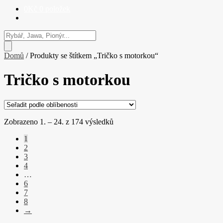
0
Kč
0 položek
Hledat
produkty
Domů
/
Produkty se štítkem „Tričko s motorkou“
Tričko s motorkou
Seřazeno
Zobrazeno 1. – 24. z 174 výsledků
podle
1
oblíbenosti
2
3
4
…
6
7
8
→