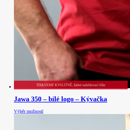
TISKNEME KVALITNĚ, žádné nažehlovací fólie
Jawa 350 – bílé logo – Kývačka
Tento
Výběr možností
produkt
má
více