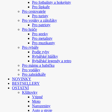
Pro fotbalisty a hokejisty
Pro šipkaře
Pro cestovatele
Pro turisty
Pro vojáky a záložáky
Pro patrioty
Pro hráče
Pro geeky
Pro metalisty
Pro muzikanty
Pro rybáře
Podle ryby
Rybářské hlášky
Rybářské legendy a retro
Pro mámu a babičku
Pro vodáky
Pro zahrádkáře
NOVINKY
BESTSELLERY
OSTATNÍ
Kšiltovky
Vtipné
Moto
Narozeniny
Auto a stroje