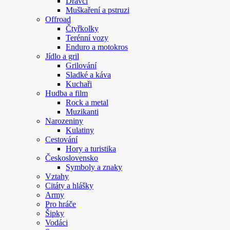
Dravci
Muškaření a pstruzi
Offroad
Čtyřkolky
Terénní vozy
Enduro a motokros
Jídlo a gril
Grilování
Sladké a káva
Kuchaři
Hudba a film
Rock a metal
Muzikanti
Narozeniny
Kulatiny
Cestování
Hory a turistika
Československo
Symboly a znaky
Vztahy
Citáty a hlášky
Army
Pro hráče
Šipky
Vodáci