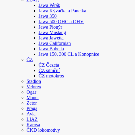
Jawa Pérák
Jawa Kývačka a Panelka
Jawa 350
Jawa 500 OHC a OHV
Jawa Pionýr
Jawa Mustang
Jawa Jawetta
Jawa Californian
Jawa Babetta
Jawa 150, 300 CL a Konopnice
ČZ
ČZ Čezeta
ČZ silniční
ČZ motokros
Stadion
Velorex
Ogar
Manet
Zetor
Praga
Avia
LIAZ
Karosa
ČKD lokomotivy