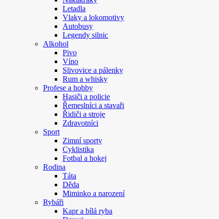
Letadla
Vlaky a lokomotivy
Autobusy
Legendy silnic
Alkohol
Pivo
Víno
Slivovice a pálenky
Rum a whisky
Profese a hobby
Hasiči a policie
Řemeslníci a stavaři
Řidiči a stroje
Zdravotníci
Sport
Zimní sporty
Cyklistika
Fotbal a hokej
Rodina
Táta
Děda
Miminko a narození
Rybáři
Kapr a bílá ryba