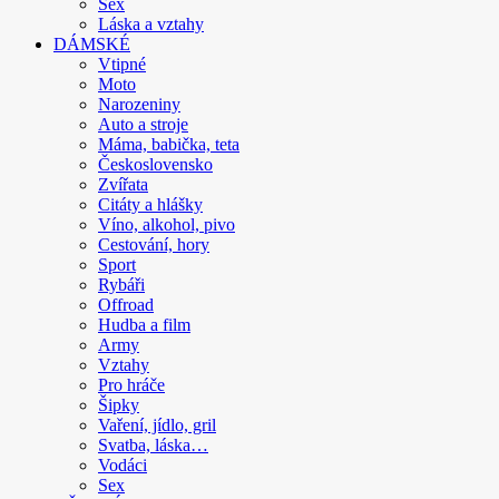
Sex
Láska a vztahy
DÁMSKÉ
Vtipné
Moto
Narozeniny
Auto a stroje
Máma, babička, teta
Československo
Zvířata
Citáty a hlášky
Víno, alkohol, pivo
Cestování, hory
Sport
Rybáři
Offroad
Hudba a film
Army
Vztahy
Pro hráče
Šipky
Vaření, jídlo, gril
Svatba, láska…
Vodáci
Sex