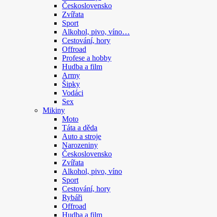
Československo
Zvířata
Sport
Alkohol, pivo, víno…
Cestování, hory
Offroad
Profese a hobby
Hudba a film
Army
Šipky
Vodáci
Sex
Mikiny
Moto
Táta a děda
Auto a stroje
Narozeniny
Československo
Zvířata
Alkohol, pivo, víno
Sport
Cestování, hory
Rybáři
Offroad
Hudba a film