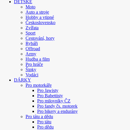
DĚTSKÉ
Moto
Auto a stroje
Hobby a vtipné
Československo
Zvířata
Sport
Cestování, hory
Rybáři
Offroad
Army
Hudba a film
Pro hráče
Šipky
Vodáci
DÁRKY
Pro motorkáře
Pro Jawisty
Pro Babettisty
Pro milovníky ČZ
Pro fandy čs. motorek
Pro bikery a endurány
Pro tátu a dědu
Pro tátu
Pro dědu