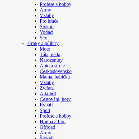
Profese a hobby
Army
Vztahy
Pro hráče
Šipkaři
Vodáci
Sex
Hrnky a půllitry
Moto
Táta, děda
Narozeniny
Auto a stroje
Československo
Máma, babička
Vztahy
Zvířata
Alkohol
Cestování, hory
Rybáři
Sport
Profese a hobby
Hudba a film
Offroad
Army
Šipkaři