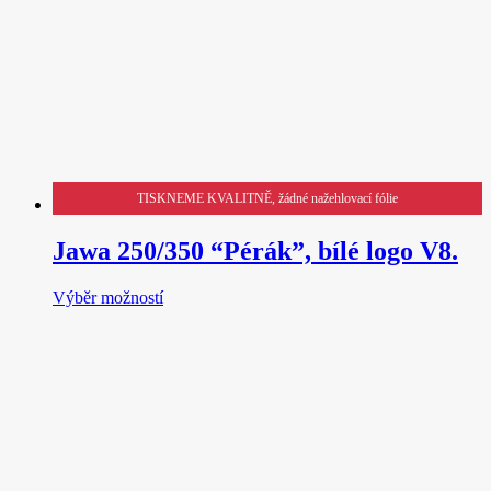
TISKNEME KVALITNĚ, žádné nažehlovací fólie
Jawa 250/350 “Pérák”, bílé logo V8.
Tento
Výběr možností
produkt
má
více
variant.
Možnosti
lze
vybrat
na
stránce