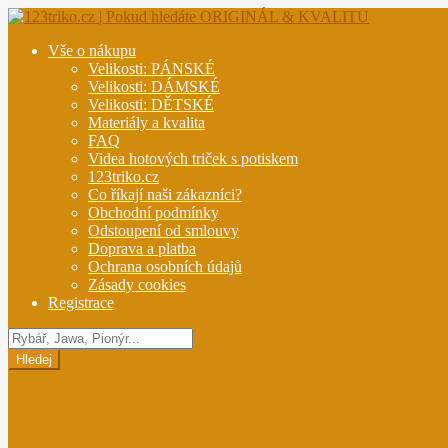
Přeskočit
Přejít
na
k
Vše o nákupu
navigaci
obsahu
Velikosti: PÁNSKÉ
webu
Velikosti: DÁMSKÉ
Velikosti: DĚTSKÉ
Materiály a kvalita
FAQ
Videa hotových triček s potiskem
123triko.cz
Co říkají naši zákazníci?
Obchodní podmínky
Odstoupení od smlouvy
Doprava a platba
Ochrana osobních údajů
Zásady cookies
Registrace
Hledat
produkty
Hledej