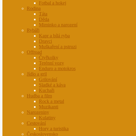
Fotbal a hokej
Rodina
Táta
Děda
Miminko a narození
Rybáři
Kapr a bílá ryba
Dravci
Muškaření a pstruzi
Offroad
Čtyřkolky
Terénní vozy
Enduro a motokros
Jídlo a gril
Grilování
Sladké a káva
Kuchaři
Hudba a film
Rock a metal
Muzikanti
Narozeniny
Kulatiny
Cestování
Hory a turistika
Československo