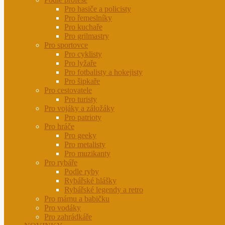
Pro hasiče a policisty
Pro řemeslníky
Pro kuchaře
Pro grilmastry
Pro sportovce
Pro cyklisty
Pro lyžaře
Pro fotbalisty a hokejisty
Pro šipkaře
Pro cestovatele
Pro turisty
Pro vojáky a záložáky
Pro patrioty
Pro hráče
Pro geeky
Pro metalisty
Pro muzikanty
Pro rybáře
Podle ryby
Rybářské hlášky
Rybářské legendy a retro
Pro mámu a babičku
Pro vodáky
Pro zahrádkáře