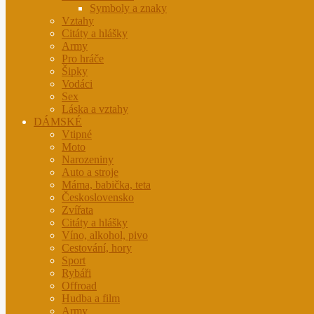
Symboly a znaky
Vztahy
Citáty a hlášky
Army
Pro hráče
Šipky
Vodáci
Sex
Láska a vztahy
DÁMSKÉ
Vtipné
Moto
Narozeniny
Auto a stroje
Máma, babička, teta
Československo
Zvířata
Citáty a hlášky
Víno, alkohol, pivo
Cestování, hory
Sport
Rybáři
Offroad
Hudba a film
Army