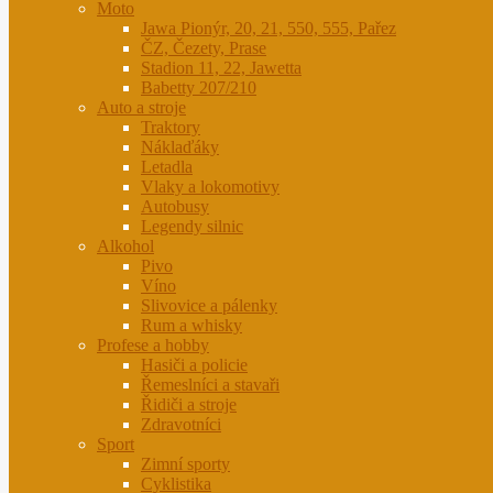
Moto
Jawa Pionýr, 20, 21, 550, 555, Pařez
ČZ, Čezety, Prase
Stadion 11, 22, Jawetta
Babetty 207/210
Auto a stroje
Traktory
Náklaďáky
Letadla
Vlaky a lokomotivy
Autobusy
Legendy silnic
Alkohol
Pivo
Víno
Slivovice a pálenky
Rum a whisky
Profese a hobby
Hasiči a policie
Řemeslníci a stavaři
Řidiči a stroje
Zdravotníci
Sport
Zimní sporty
Cyklistika