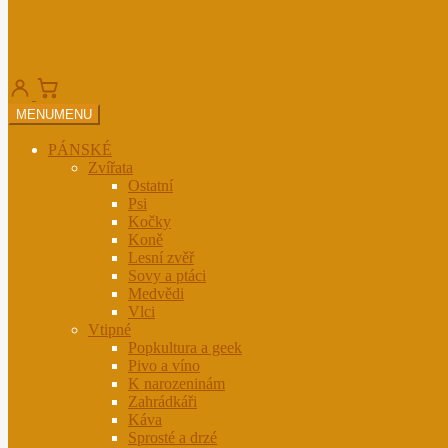
MENU
MENU
PÁNSKÉ
Zvířata
Ostatní
Psi
Kočky
Koně
Lesní zvěř
Sovy a ptáci
Medvědi
Vlci
Vtipné
Popkultura a geek
Pivo a víno
K narozeninám
Zahrádkáři
Káva
Sprosté a drzé