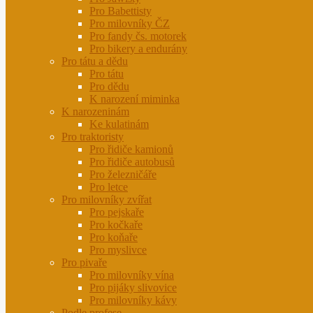
Pro Babettisty
Pro milovníky ČZ
Pro fandy čs. motorek
Pro bikery a endurány
Pro tátu a dědu
Pro tátu
Pro dědu
K narození miminka
K narozeninám
Ke kulatinám
Pro traktoristy
Pro řidiče kamionů
Pro řidiče autobusů
Pro železničáře
Pro letce
Pro milovníky zvířat
Pro pejskaře
Pro kočkaře
Pro koňaře
Pro myslivce
Pro pivaře
Pro milovníky vína
Pro pijáky slivovice
Pro milovníky kávy
Podle profese