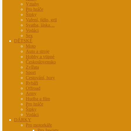
Vztahy
Pro hráče
Šipky
Vaření, jídlo, gril
Svatba, láska…
Vodáci
Sex
DĚTSKÉ
Moto
Auto a stroje
Hobby a vtipné
Československo
Zvířata
Sport
Cestování, hory
Rybáři
Offroad
Army
Hudba a film
Pro hráče
Šipky
Vodáci
DÁRKY
Pro motorkáře
Pro Jawisty