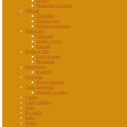
Dravci
Muškaření a pstruzi
Offroad
Čtyřkolky
Terénní vozy
Enduro a motokros
Jídlo a gril
Grilování
Sladké a káva
Kuchaři
Hudba a film
Rock a metal
Muzikanti
Narozeniny
Kulatiny
Cestování
Hory a turistika
Československo
Symboly a znaky
Vztahy
Citáty a hlášky
Army
Pro hráče
Šipky
Vodáci