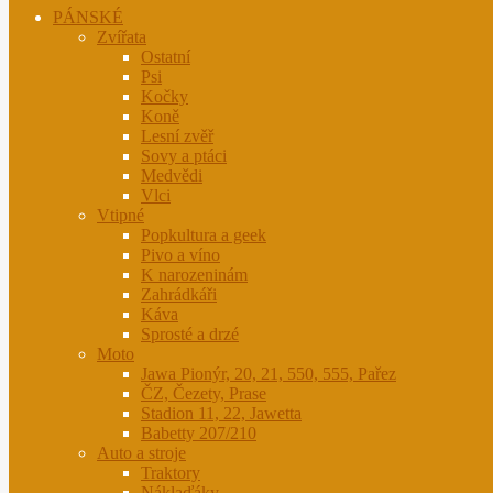
PÁNSKÉ
Zvířata
Ostatní
Psi
Kočky
Koně
Lesní zvěř
Sovy a ptáci
Medvědi
Vlci
Vtipné
Popkultura a geek
Pivo a víno
K narozeninám
Zahrádkáři
Káva
Sprosté a drzé
Moto
Jawa Pionýr, 20, 21, 550, 555, Pařez
ČZ, Čezety, Prase
Stadion 11, 22, Jawetta
Babetty 207/210
Auto a stroje
Traktory
Náklaďáky