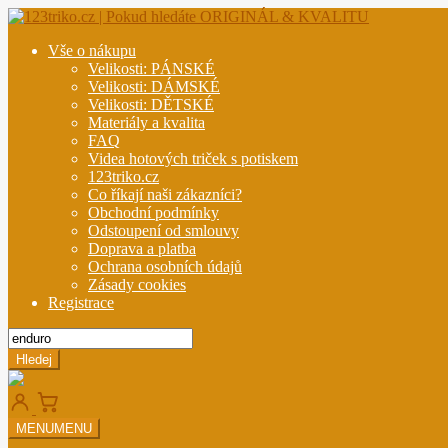
Přeskočit
Přejít
na
k
Vše o nákupu
navigaci
obsahu
Velikosti: PÁNSKÉ
webu
Velikosti: DÁMSKÉ
Velikosti: DĚTSKÉ
Materiály a kvalita
FAQ
Videa hotových triček s potiskem
123triko.cz
Co říkají naši zákazníci?
Obchodní podmínky
Odstoupení od smlouvy
Doprava a platba
Ochrana osobních údajů
Zásady cookies
Registrace
Hledat
produkty
Hledej
MENU
MENU