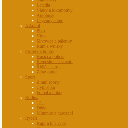
Letadla
Vlaky a lokomotivy
Autobusy
Legendy silnic
Alkohol
Pivo
Víno
Slivovice a pálenky
Rum a whisky
Profese a hobby
Hasiči a policie
Řemeslníci a stavaři
Řidiči a stroje
Zdravotníci
Sport
Zimní sporty
Cyklistika
Fotbal a hokej
Rodina
Táta
Děda
Miminko a narození
Rybáři
Kapr a bílá ryba