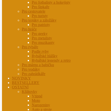
Pro fotbalisty a hokejisty
Pro šipkaře
Pro cestovatele
Pro turisty
Pro vojáky a záložáky
Pro patrioty
Pro hráče
Pro geeky
Pro metalisty
Pro muzikanty
Pro rybáře
Podle ryby
Rybářské hlášky
Rybářské legendy a retro
Pro mámu a babičku
Pro vodáky
Pro zahrádkáře
NOVINKY
BESTSELLERY
OSTATNÍ
Kšiltovky
Vtipné
Moto
Narozeniny
Auto a stroje