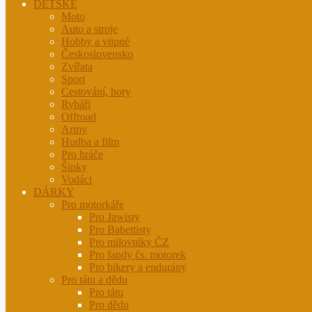
DĚTSKÉ
Moto
Auto a stroje
Hobby a vtipné
Československo
Zvířata
Sport
Cestování, hory
Rybáři
Offroad
Army
Hudba a film
Pro hráče
Šipky
Vodáci
DÁRKY
Pro motorkáře
Pro Jawisty
Pro Babettisty
Pro milovníky ČZ
Pro fandy čs. motorek
Pro bikery a endurány
Pro tátu a dědu
Pro tátu
Pro dědu