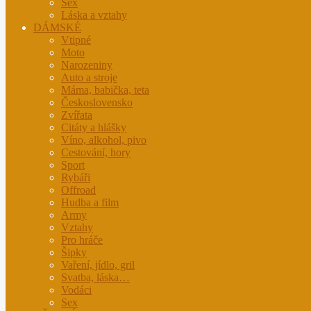
Sex
Láska a vztahy
DÁMSKÉ
Vtipné
Moto
Narozeniny
Auto a stroje
Máma, babička, teta
Československo
Zvířata
Citáty a hlášky
Víno, alkohol, pivo
Cestování, hory
Sport
Rybáři
Offroad
Hudba a film
Army
Vztahy
Pro hráče
Šipky
Vaření, jídlo, gril
Svatba, láska…
Vodáci
Sex