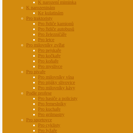
K narození miminka
K narozeninám
Ke kulatinám
Pro traktoristy
Pro řidiče kamionů
Pro řidiče autobusů
Pro železničáře
Pro letce
Pro milovníky zvířat
Pro pejskaře
Pro kočkaře
Pro koňaře
Pro myslivce
Pro pivaře
Pro milovníky vína
Pro pijáky slivovice
Pro milovníky kávy
Podle profese
Pro hasiče a policisty
Pro řemeslníky
Pro kuchaře
Pro grilmastry
Pro sportovce
Pro cyklisty
Pro lyžaře